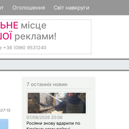
рт
Оголошення
Світ навкруги
ЛЬНЕ
місце
ОЇ
реклами!
е +38 (096) 9531240
7 останніх новин
 07:15
07/08/2026 20:06
Росіяни знову вдарили по
Кам'янському районі