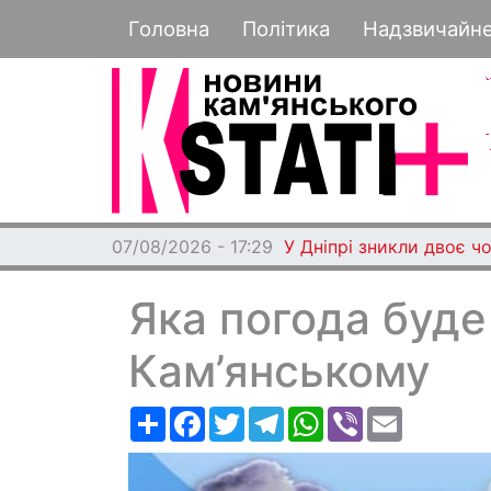
Основная навигация
Головна
Політика
Надзвичайн
07/08/2026 - 17:29
У Дніпрі зникли двоє чо
Яка погода буде
Кам’янському
Ресурс
Facebook
Twitter
Telegram
WhatsApp
Viber
Email