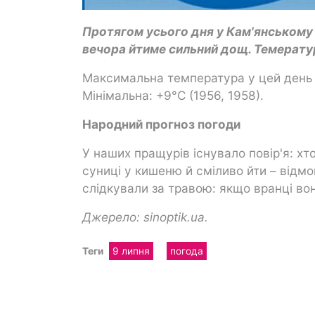
Протягом усього дня у Кам'янському 
вечора йтиме сильний дощ. Темератур
Максимальна температура у цей день 
Мінімальна: +9°C (1956, 1958).
Народний прогноз погоди
У наших пращурів існувало повір'я: хт
суниці у кишеню й сміливо йти – відмо
слідкували за травою: якщо вранці вон
Джерело: sinoptik.ua.
Теги
9 липня
погода