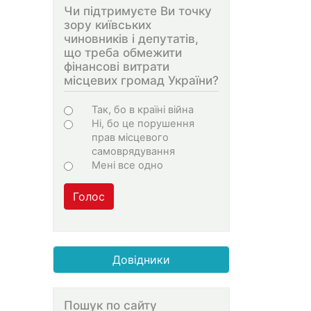
Чи підтримуєте Ви точку
зору київських
чиновників і депутатів,
що треба обмежити
фінансові витрати
місцевих громад України?
Варіанти
Так, бо в країні війна
Ні, бо це порушення
прав місцевого
самоврядування
Мені все одно
Голос
Довідники
Пошук по сайту