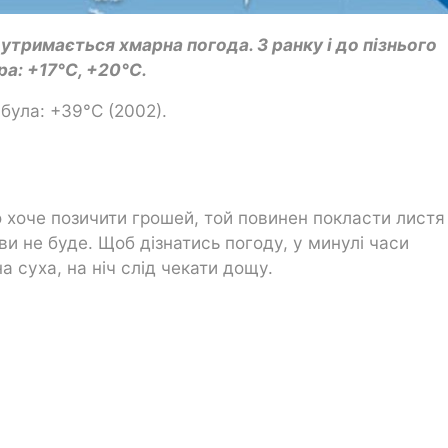
утримається хмарна погода. З ранку і до пізнього
а: +17°C, +20°C.
була: +39°C (2002).
о хоче позичити грошей, той повинен покласти листя
ви не буде. Щоб дізнатись погоду, у минулі часи
а суха, на ніч слід чекати дощу.