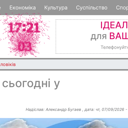
Перейти
е
Економіка
Культура
Суспільство
Спо
до
основного
ІДЕА
вмісту
для
ВАШ
Телефонуйт
ловіків
 сьогодні у
Надіслав:
Александр Бугаев
, дата:
чт, 07/09/2026 -