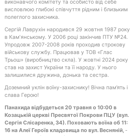
виконавчого комітету та особисто від себе
висловлюю глибокі співчуття рідним і близьким
полеглого захисника.
Сергій Лаврухін народився 29 жовтня 1987 року
в Камʼянському. У 2006 році закінчив ПТУ №24.
Упродовж 2007-2008 років проходив строкову
військову службу. Працював у ТОВ «Глас
Трьош» (виробництво скла). У жовтні 2024 року
став на захист України та її народу. У нього
залишилися дружина, донька та сестра.
Доземний уклін воїну-захиснику! Вічна пам’ять і
слава Герою!
Панахида відбудеться 20 травня о 10:00 в
Козацькій церкві Пресвятої Покрови ПЦУ (вул.
Сергія Слісаренка, 34). Поховають воїна об 11:
16 на Алеї Героїв кладовища по вул. Весняній,
-