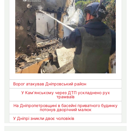
Ворог атакував Дніпровський район
У Кам’янському через ДТП ускладнено рух
трамваїв
На Дніпропетровщині в басейні приватного будинку
потонув дворічний малюк
У Дніпрі зникли двоє чоловіків