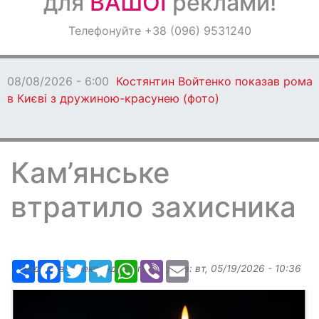
для
ВАШОЇ
реклами!
Оголошення
Телефонуйте +38 (096) 9531240
Світ навкруги
08/08/2026 - 6:00
Костянтин Войтенко показав рома
в Києві з дружиною-красунею (фото)
Кам’янське
втратило захисника
Ресурс
Facebook
Twitter
Telegram
WhatsApp
Viber
Email
Надіслав:
Александр Бугаев
, дата:
вт, 05/19/2026 - 10:36