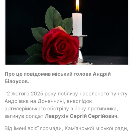
Про це повідомив міський голова Андрій
Білоусов.
12 лютого 2025 року поблизу населеного пункту
Андріївка на Донеччині, внаслідок
артилерійського обстрілу з боку противника,
загинув солдат
Лаврухін Сергій Сергійович.
Від імені всієї громади, Кам’янської міської ради,