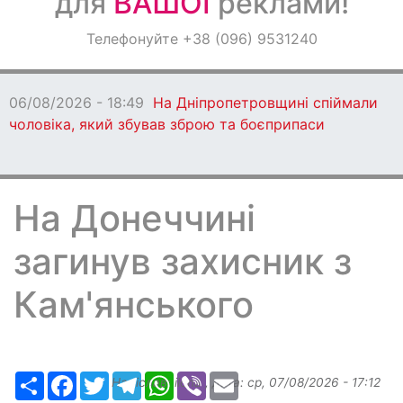
для
ВАШОЇ
реклами!
Оголошення
Телефонуйте +38 (096) 9531240
Світ навкруги
06/08/2026 - 18:49
На Дніпропетровщині спіймали
чоловіка, який збував зброю та боєприпаси
На Донеччині
загинув захисник з
Кам'янського
Ресурс
Facebook
Twitter
Telegram
WhatsApp
Viber
Email
Надіслав:
ilona
, дата:
ср, 07/08/2026 - 17:12