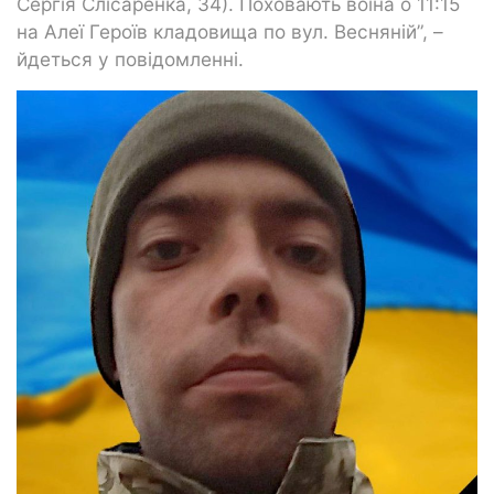
Сергія Слісаренка, 34). Поховають воїна о 11:15
на Алеї Героїв кладовища по вул. Весняній”, –
йдеться у повідомленні.