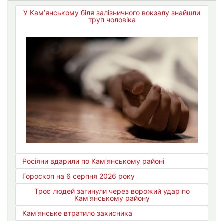
У Кам’янському біля залізничного вокзалу знайшли
труп чоловіка
Росіяни вдарили по Кам'янському районі
Гороскоп на 6 серпня 2026 року
Троє людей загинули через ворожий удар по
Кам'янському району
Кам'янське втратило захисника