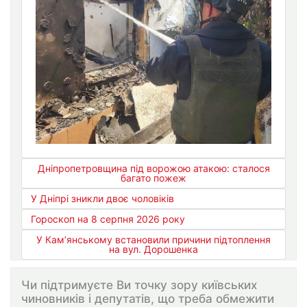
Дніпропетровщина під ворожою атакою: сталося
багато пожеж
У Дніпрі зникли двоє чоловіків
Гороскоп на 8 серпня 2026 року
У Кам’янському встановили причини підтоплення
на вул. Дорошенка
Чи підтримуєте Ви точку зору київських
чиновників і депутатів, що треба обмежити