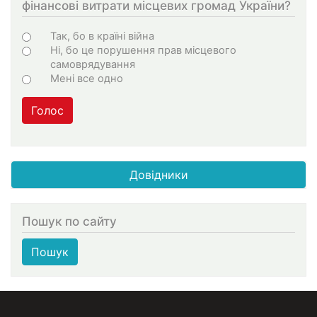
фінансові витрати місцевих громад України?
Варіанти
Так, бо в країні війна
Ні, бо це порушення прав місцевого
самоврядування
Мені все одно
Голос
Довідники
Пошук по сайту
Пошук