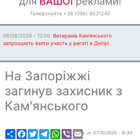
для
ВАШОЇ
реклами!
Оголошення
Телефонуйте +38 (096) 9531240
Світ навкруги
08/08/2026 - 12:00
Ветеранів Кам’янського
запрошують взяти участь у регаті в Дніпрі
На Запоріжжі
загинув захисник з
Кам'янського
Ресурс
Facebook
Twitter
Telegram
WhatsApp
Viber
Email
Надіслав:
ilona
, дата:
чт, 07/10/2025 - 15:30