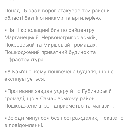
Понад 15 разів ворог атакував три райони
області безпілотниками та артилерією.
▪️На Нікопольщині бив по райцентру,
Марганецькій, Червоногригорівській,
Покровській та Мирівській громадах.
Пошкоджений приватний будинок та
інфраструктура.
▪️У Кам’янському понівечена будівля, що не
експлуатується.
▪️Противник завдав удару й по Губиниській
громаді, що у Самарівському районі.
Пошкоджене агропідприємство та магазин.
▪️Всюди минулося без постраждалих, - сказано
в повідомленні.