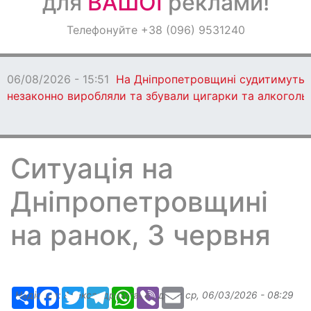
для
ВАШОЇ
реклами!
Оголошення
Телефонуйте +38 (096) 9531240
Світ навкруги
06/08/2026 - 15:51
На Дніпропетровщині судитимуть 13
незаконно виробляли та збували цигарки та алкоголь
Ситуація на
Дніпропетровщині
на ранок, 3 червня
Ресурс
Facebook
Twitter
Telegram
WhatsApp
Viber
Email
Надіслав:
Александр Бугаев
, дата:
ср, 06/03/2026 - 08:29