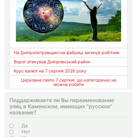
На Дніпропетровщині на фабриці загинув робітник
Ворог атакував Дніпровський район
Курс валют на 7 серпня 2026 року
Церковне свято 7 серпня: що категорично не
можна робити
Поддерживаете ли Вы переименование
улиц в Каменском, имеющих "русское"
название?
Варіанти
Да
Нет