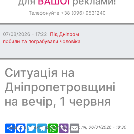
для
ВАШОЇ
реклами!
Оголошення
Телефонуйте +38 (096) 9531240
Світ навкруги
07/08/2026 - 17:22
Під Дніпром
побили та пограбували чоловіка
Ситуація на
Дніпропетровщині
на вечір, 1 червня
Ресурс
Facebook
Twitter
Telegram
WhatsApp
Viber
Email
Надіслав:
Александр Бугаев
, дата:
пн, 06/01/2026 - 18:30