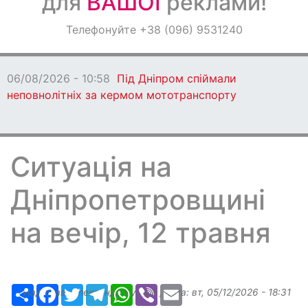
для
ВАШОЇ
реклами!
Оголошення
Телефонуйте +38 (096) 9531240
Світ навкруги
06/08/2026 - 10:58
Під Дніпром спіймали
неповнолітніх за кермом мототранспорту
Ситуація на
Дніпропетровщині
на вечір, 12 травня
Ресурс
Facebook
Twitter
Telegram
WhatsApp
Viber
Email
Надіслав:
Александр Бугаев
, дата:
вт, 05/12/2026 - 18:31