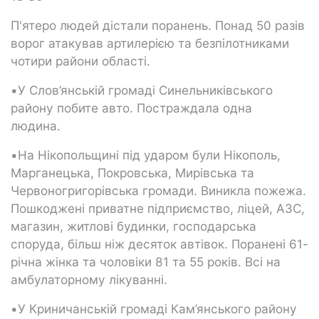
П'ятеро людей дістали поранень. Понад 50 разів
ворог атакував артилерією та безпілотниками
чотири райони області.
▪️У Слов’янській громаді Синельниківського
району побите авто. Постраждала одна
людина.
▪️На Нікопольщині під ударом були Нікополь,
Марганецька, Покровська, Мирівська та
Червоногригорівська громади. Виникла пожежа.
Пошкоджені приватне підприємство, ліцей, АЗС,
магазин, житлові будинки, господарська
споруда, більш ніж десяток автівок. Поранені 61-
річна жінка та чоловіки 81 та 55 років. Всі на
амбулаторному лікуванні.
▪️У Криничанській громаді Кам’янського району