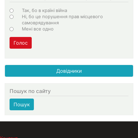
Варіанти
Так, бо в країні війна
Ні, бо це порушення прав місцевого
самоврядування
Мені все одно
Голос
Довідники
Пошук по сайту
Пошук
МЕНЮ В ПОДВАЛЕ