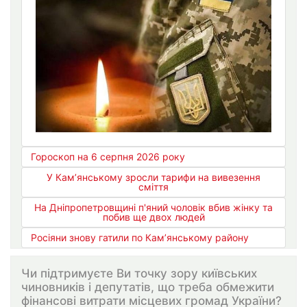
Гороскоп на 6 серпня 2026 року
У Кам’янському зросли тарифи на вивезення
сміття
На Дніпропетровщині п'яний чоловік вбив жінку та
побив ще двох людей
Росіяни знову гатили по Кам’янському району
Чи підтримуєте Ви точку зору київських
чиновників і депутатів, що треба обмежити
фінансові витрати місцевих громад України?