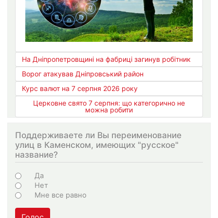
На Дніпропетровщині на фабриці загинув робітник
Ворог атакував Дніпровський район
Курс валют на 7 серпня 2026 року
Церковне свято 7 серпня: що категорично не
можна робити
Поддерживаете ли Вы переименование
улиц в Каменском, имеющих "русское"
название?
Варіанти
Да
Нет
Мне все равно
Голос