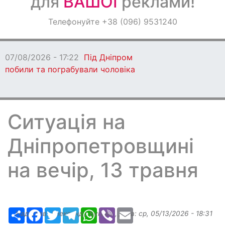
для
ВАШОЇ
реклами!
Оголошення
Телефонуйте +38 (096) 9531240
Світ навкруги
07/08/2026 - 17:22
Під Дніпром
побили та пограбували чоловіка
Ситуація на
Дніпропетровщині
на вечір, 13 травня
Ресурс
Facebook
Twitter
Telegram
WhatsApp
Viber
Email
Надіслав:
Александр Бугаев
, дата:
ср, 05/13/2026 - 18:31