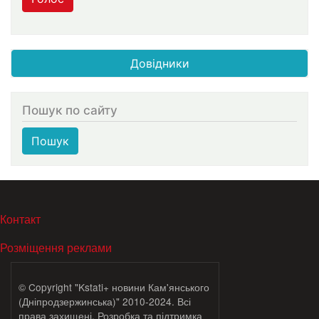
Довідники
Пошук по сайту
Пошук
МЕНЮ В ПОДВАЛЕ
Контакт
Розміщення реклами
© Copyright "Kstati+ новини Кам'янського
(Дніпродзержинська)" 2010-2024. Всі
права захищені. Розробка та підтримка