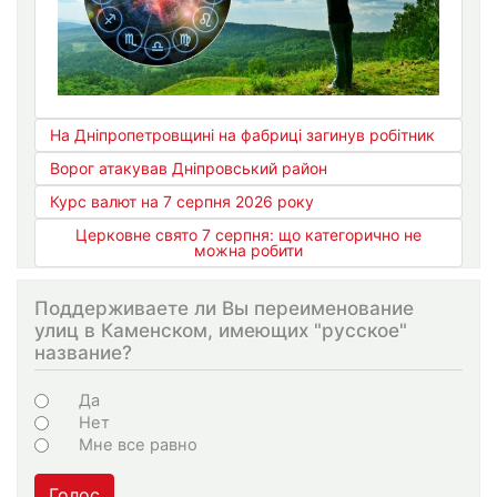
На Дніпропетровщині на фабриці загинув робітник
Ворог атакував Дніпровський район
Курс валют на 7 серпня 2026 року
Церковне свято 7 серпня: що категорично не
можна робити
Поддерживаете ли Вы переименование
улиц в Каменском, имеющих "русское"
название?
Варіанти
Да
Нет
Мне все равно
Голос