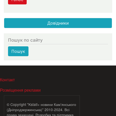
Довідники
Пошук по сайту
Пошук
МЕНЮ В ПОДВАЛЕ
Контакт
Розміщення реклами
© Copyright "Kstati+ новини Кам'янського
(Дніпродзержинська)" 2010-2024. Всі
права захищені. Розробка та підтримка