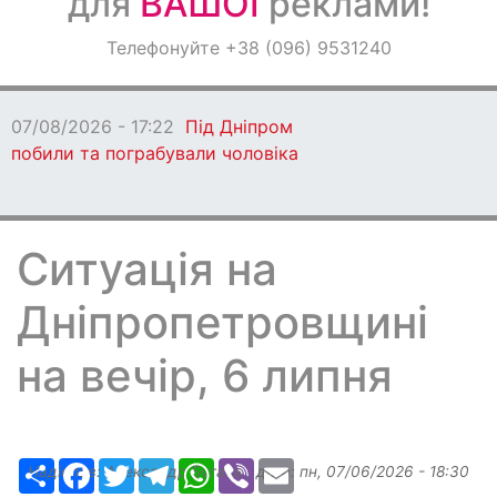
для
ВАШОЇ
реклами!
Оголошення
Телефонуйте +38 (096) 9531240
Світ навкруги
07/08/2026 - 17:22
Під Дніпром
побили та пограбували чоловіка
Ситуація на
Дніпропетровщині
на вечір, 6 липня
Ресурс
Facebook
Twitter
Telegram
WhatsApp
Viber
Email
Надіслав:
Александр Бугаев
, дата:
пн, 07/06/2026 - 18:30