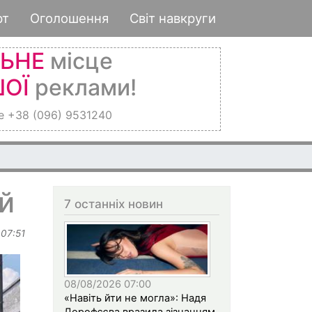
рт
Оголошення
Світ навкруги
ЛЬНЕ
місце
ОЇ
реклами!
е +38 (096) 9531240
й
7 останніх новин
 07:51
08/08/2026 07:00
«Навіть йти не могла»: Надя
Дорофєєва вразила зізнанням