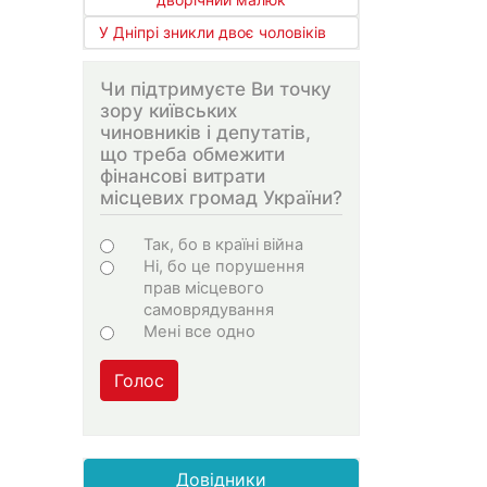
У Дніпрі зникли двоє чоловіків
Чи підтримуєте Ви точку
зору київських
чиновників і депутатів,
що треба обмежити
фінансові витрати
місцевих громад України?
Варіанти
Так, бо в країні війна
Ні, бо це порушення
прав місцевого
самоврядування
Мені все одно
Голос
Довідники