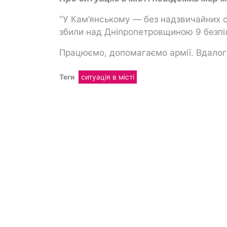
“У Кам’янському — без надзвичайних 
збили над Дніпропетровщиною 9 безпіл
Працюємо, допомагаємо армії. Вдалого
Теги
ситуація в місті