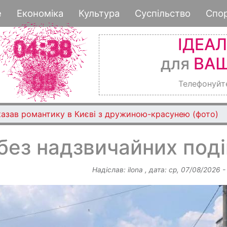
Перейти
е
Економіка
Культура
Суспільство
Спо
до
основного
ІДЕА
вмісту
для
ВАШ
Телефонуйт
казав романтику в Києві з дружиною-красунею (фото)
без надзвичайних поді
Надіслав:
ilona
, дата:
ср, 07/08/2026 -