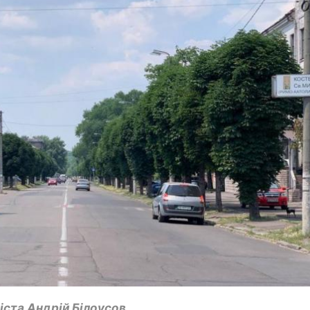
іста Андрій Білоусов.