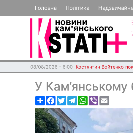
Основная навигация
Головна
Політика
Надзвичайн
08/08/2026 - 6:00
Костянтин Войтенко по
У Кам’янському 
Ресурс
Facebook
Twitter
Telegram
WhatsApp
Viber
Email