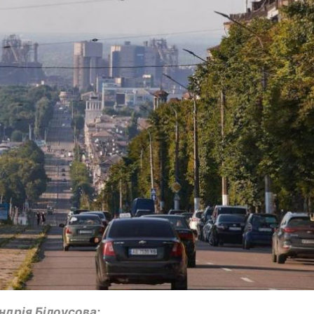
ндрія Білоусова: