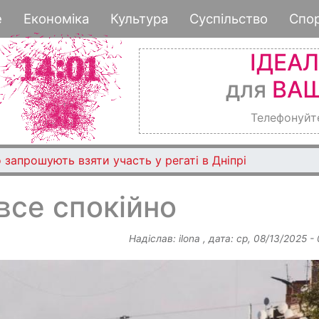
Перейти
е
Економіка
Культура
Суспільство
Спо
до
основного
ІДЕА
вмісту
для
ВАШ
Телефонуйт
 запрошують взяти участь у регаті в Дніпрі
все спокійно
Надіслав:
ilona
, дата:
ср, 08/13/2025 -