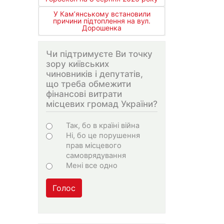
У Кам’янському встановили
причини підтоплення на вул.
Дорошенка
Чи підтримуєте Ви точку
зору київських
чиновників і депутатів,
що треба обмежити
фінансові витрати
місцевих громад України?
Варіанти
Так, бо в країні війна
Ні, бо це порушення
прав місцевого
самоврядування
Мені все одно
Голос