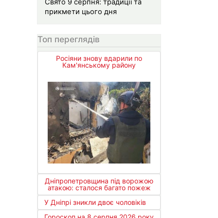
Свято 9 серпня: традиції та
прикмети цього дня
Топ переглядів
Росіяни знову вдарили по
Кам'янському району
Дніпропетровщина під ворожою
атакою: сталося багато пожеж
У Дніпрі зникли двоє чоловіків
Гороскоп на 8 серпня 2026 року