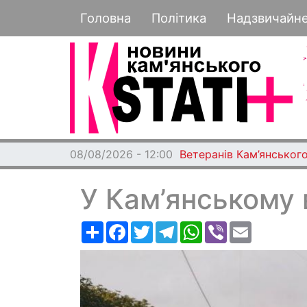
Основная навигация
Головна
Політика
Надзвичайн
08/08/2026 - 12:00
Ветеранів Кам’янського
У Кам’янському 
Ресурс
Facebook
Twitter
Telegram
WhatsApp
Viber
Email