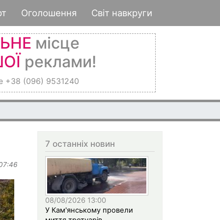
рт
Оголошення
Світ навкруги
ЛЬНЕ
місце
ОЇ
реклами!
е +38 (096) 9531240
7 останніх новин
 07:46
08/08/2026 13:00
У Кам'янському провели
миття тротуарів