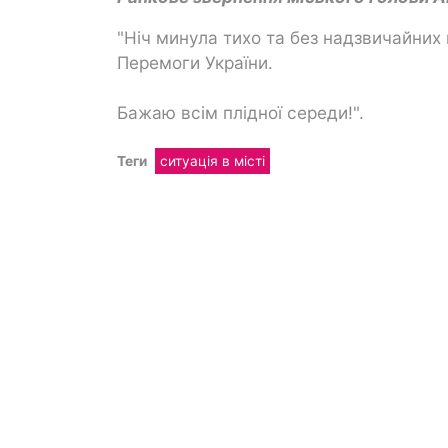
"Ніч минула тихо та без надзвичайних
Перемоги України.
Бажаю всім плідної середи!".
Теги
ситуація в місті