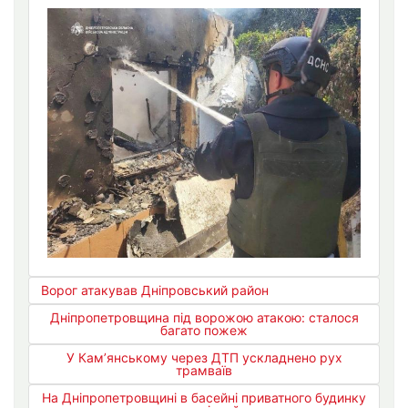
Ворог атакував Дніпровський район
Дніпропетровщина під ворожою атакою: сталося
багато пожеж
У Кам’янському через ДТП ускладнено рух
трамваїв
На Дніпропетровщині в басейні приватного будинку