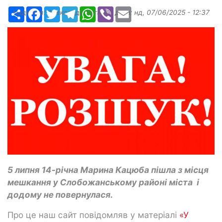
Ресурс
Facebook
Twitter
Telegram
WhatsApp
Viber
Email
Надіслав:
Александр Бугаев
, дата:
нд, 07/06/2025 - 12:37
5 липня 14-річна Марина Кацюба пішла з місця
мешкання у Слобожанському районі міста і
додому не повернулася.
Про це наш сайт повідомляв у матеріалі
«У