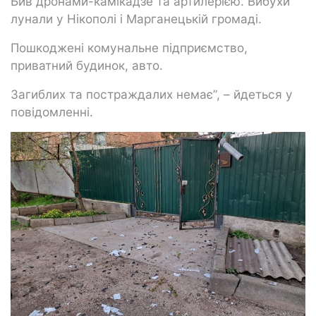
Бив дронами-камікадзе та артилерією. Вибухи
лунали у Нікополі і Марганецькій громаді.
Пошкоджені комунальне підприємство,
приватний будинок, авто.
Загиблих та постраждалих немає”, – йдеться у
повідомленні.