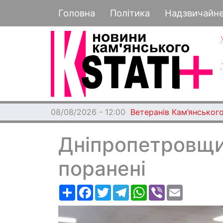
Основная навигация
Головна
Політика
Надзвичайн
08/08/2026 - 12:00
Ветеранів Кам’янського
Дніпропетровщи
поранені
Ресурс
Facebook
Twitter
Telegram
WhatsApp
Viber
Email