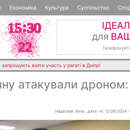
Перейти
е
Економіка
Культура
Суспільство
Спо
до
основного
ІДЕА
вмісту
для
ВАШ
Телефонуйт
 запрошують взяти участь у регаті в Дніпрі
ну атакували дроном:
Надіслав:
ilona
, дата:
чт, 12/26/2024 -