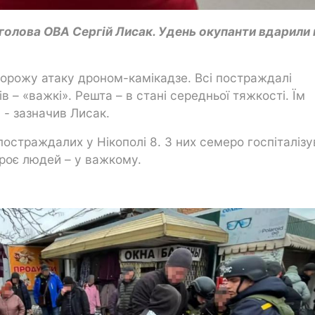
 голова ОВА Сергій Лисак. Удень окупанти вдарили 
ворожу атаку дроном-камікадзе. Всі постраждалі
ів – «важкі». Решта – в стані середньої тяжкості. Їм
- зазначив Лисак.
страждалих у Нікополі 8. З них семеро госпіталізу
троє людей – у важкому.