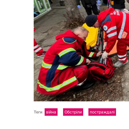
Теги
війна
Обстріли
постраждалі