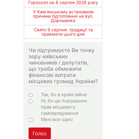
Гороскоп на 8 серпня 2026 року
У Кам’янському встановили
причини підтоплення на вул.
Дорошенка
Свято 9 серпня: традиції та
прикмети цього дня
Чи підтримуєте Ви точку
зору київських
чиновників і депутатів,
що треба обмежити
фінансові витрати
місцевих громад України?
Варіанти
Так, бо в країні війна
Ні, бо це порушення
прав місцевого
самоврядування
Мені все одно
Голос