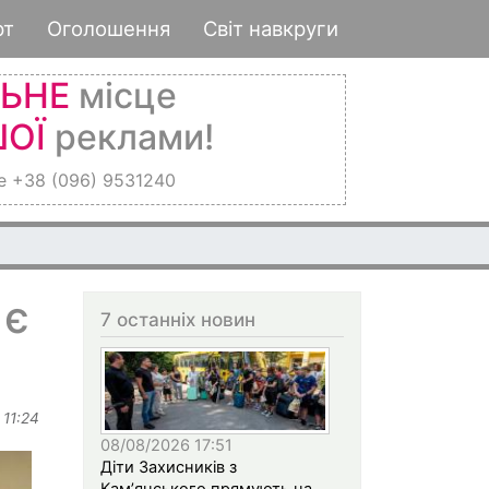
рт
Оголошення
Світ навкруги
ЛЬНЕ
місце
ОЇ
реклами!
е +38 (096) 9531240
 є
7 останніх новин
 11:24
08/08/2026 17:51
Діти Захисників з
Кам’янського прямують на