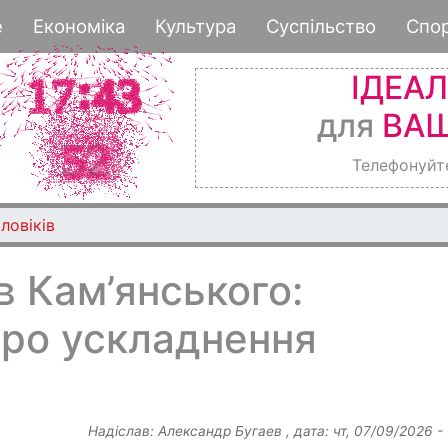
Перейти
е
Економіка
Культура
Суспільство
Спо
до
основного
ІДЕА
вмісту
для
ВАШ
Телефонуйт
ловіків
в Кам’янського:
ро ускладнення
Надіслав:
Александр Бугаев
, дата:
чт, 07/09/2026 -