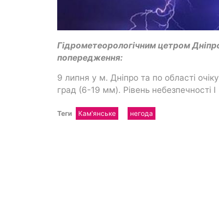
Гідрометеорологічним цетром Дніпр
попередження:
9 липня у м. Дніпро та по області очі
град (6-19 мм). Рівень небезпечності I
Теги
Кам'янське
негода