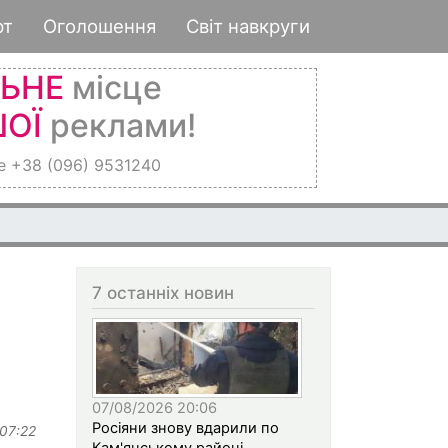
рт
Оголошення
Світ навкруги
ЛЬНЕ
місце
ОЇ
реклами!
е +38 (096) 9531240
7 останніх новин
07/08/2026 20:06
Росіяни знову вдарили по
 07:22
Кам'янському районі