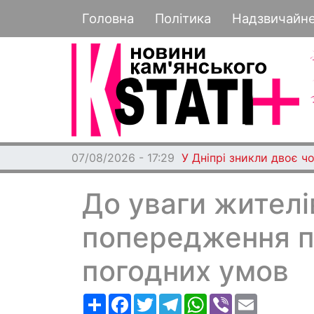
Основная навигация
Головна
Політика
Надзвичайн
07/08/2026 - 17:29
У Дніпрі зникли двоє чо
До уваги жителі
попередження п
погодних умов
Ресурс
Facebook
Twitter
Telegram
WhatsApp
Viber
Email