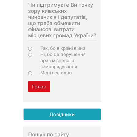
Чи підтримуєте Ви точку
зору київських
чиновників і депутатів,
що треба обмежити
фінансові витрати
місцевих громад України?
Варіанти
Так, бо в країні війна
Ні, бо це порушення
прав місцевого
самоврядування
Мені все одно
Голос
Довідники
Пошук по сайту