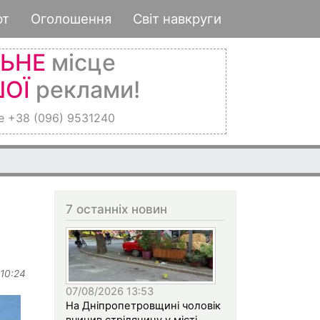
рт
Оголошення
Світ навкруги
ЛЬНЕ
місце
ОЇ
реклами!
е +38 (096) 9531240
7 останніх новин
 10:24
07/08/2026 13:53
На Дніпропетровщині чоловік
вчинив стрілянину у місті