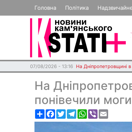
Основная навигация
Головна
Політика
Надзвичайн
07/08/2026 - 13:16
На Дніпропетровщині в
На Дніпропетров
понівечили моги
Ресурс
Facebook
Twitter
Telegram
WhatsApp
Viber
Email