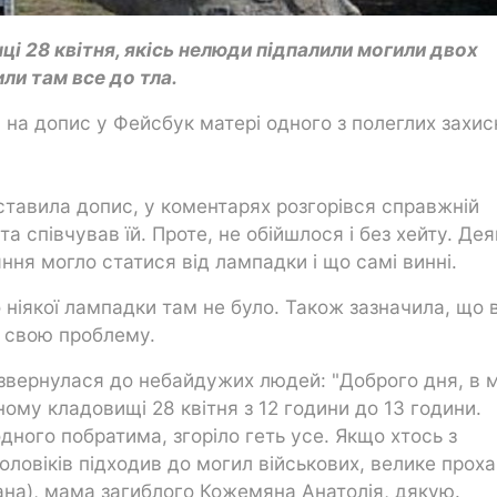
і 28 квітня, якісь нелюди підпалили могили двох
ли там все до тла.
 на допис у Фейсбук матері одного з полеглих захис
иставила допис, у коментарях розгорівся справжній
а співчував їй. Проте, не обійшлося і без хейту. Дея
ння могло статися від лампадки і що самі винні.
 ніякої лампадки там не було. Також зазначила, що 
ь свою проблему.
звернулася до небайдужих людей: "Доброго дня, в 
ому кладовищі 28 квітня з 12 години до 13 години.
дного побратима, згоріло геть усе. Якщо хтось з
оловіків підходив до могил військових, велике прох
ана), мама загиблого Кожемяна Анатолія, дякую.