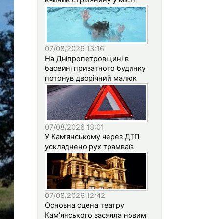
07/08/2026 13:16
На Дніпропетровщині в
басейні приватного будинку
потонув дворічний малюк
07/08/2026 13:01
У Кам’янському через ДТП
ускладнено рух трамваїв
07/08/2026 12:42
Основна сцена театру
Кам'янського засяяла новим