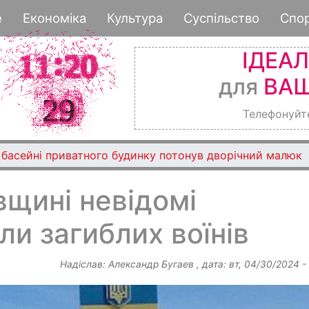
Перейти
е
Економіка
Культура
Суспільство
Спо
до
основного
ІДЕА
вмісту
для
ВАШ
Телефонуйт
 басейні приватного будинку потонув дворічний малюк
щині невідомі
ли загиблих воїнів
Надіслав:
Александр Бугаев
, дата:
вт, 04/30/2024 -