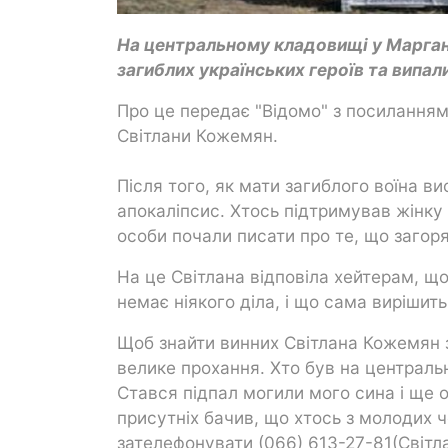
На центральному кладовищі у Марганц
загиблих українських героїв та випали
Про це передає "Відомо" з посиланням
Світлани Кожемян.
Після того, як мати загиблого воїна в
апокаліпсис. Хтось підтримував жінку т
особи почали писати про те, що загоря
На це Світлана відповіла хейтерам, що
немає ніякого діла, і що сама вирішит
Щоб знайти винних Світлана Кожемян 
велике прохання. Хто був на центральн
Стався підпал могили мого сина і ще о
присутніх бачив, що хтось з молодих ч
зателефонувати (066) 613-27-81(Світл