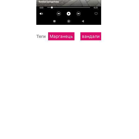
Теги
Марганець
вандали