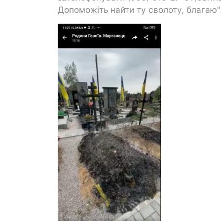
Допоможіть найти ту сволоту, благаю"
Зображення