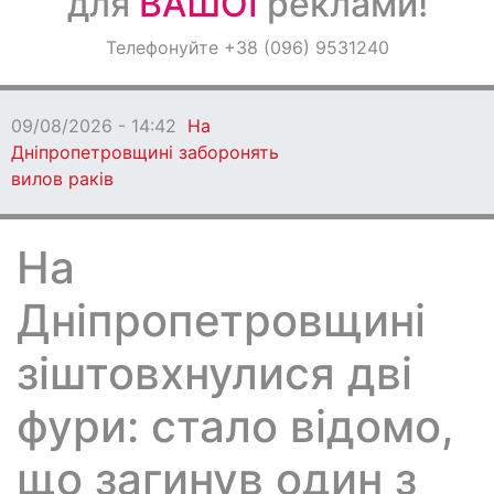
для
ВАШОЇ
реклами!
Оголошення
Телефонуйте +38 (096) 9531240
Світ навкруги
09/08/2026 - 14:42
На
Дніпропетровщині заборонять
вилов раків
На
Дніпропетровщині
зіштовхнулися дві
фури: стало відомо,
що загинув один з