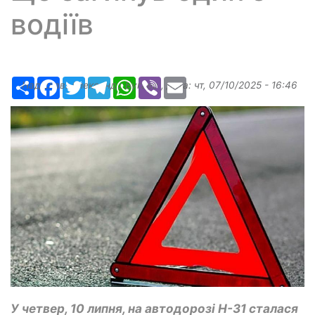
водіїв
Ресурс
Facebook
Twitter
Telegram
WhatsApp
Viber
Email
Надіслав:
Александр Бугаев
, дата:
чт, 07/10/2025 - 16:46
У четвер, 10 липня, на автодорозі H-31 сталася