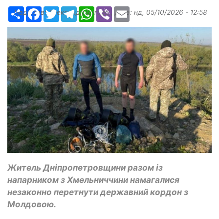
Ресурс
Facebook
Twitter
Telegram
WhatsApp
Viber
Email
Надіслав:
Александр Бугаев
, дата:
нд, 05/10/2026 - 12:58
Житель Дніпропетровщини разом із
напарником з Хмельниччини намагалися
незаконно перетнути державний кордон з
Молдовою.