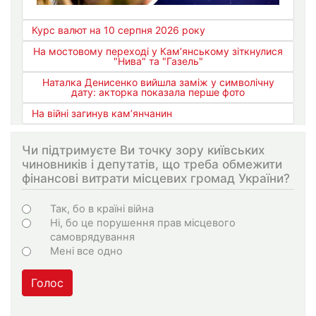
Курс валют на 10 серпня 2026 року
На мостовому переході у Кам’янському зіткнулися
"Нива" та "Газель"
Наталка Денисенко вийшла заміж у символічну
дату: акторка показала перше фото
На війні загинув кам’янчанин
Чи підтримуєте Ви точку зору київських
чиновників і депутатів, що треба обмежити
фінансові витрати місцевих громад України?
Варіанти
Так, бо в країні війна
Ні, бо це порушення прав місцевого
самоврядування
Мені все одно
Голос