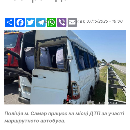
Ресурс
Facebook
Twitter
Telegram
WhatsApp
Viber
Email
Надіслав:
ilona
, дата:
вт, 07/15/2025 - 16:00
Поліція м. Самар працює на місці ДТП за участі
маршрутного автобуса.