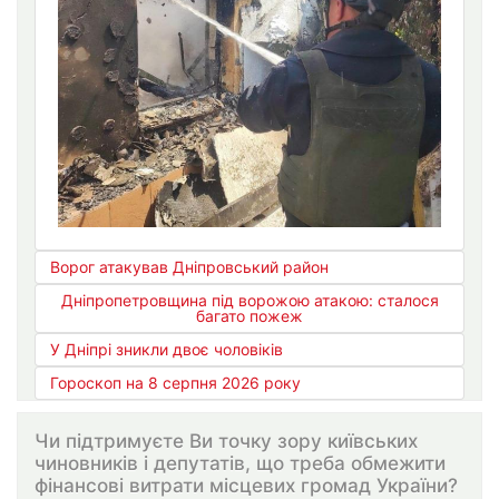
Ворог атакував Дніпровський район
Дніпропетровщина під ворожою атакою: сталося
багато пожеж
У Дніпрі зникли двоє чоловіків
Гороскоп на 8 серпня 2026 року
Чи підтримуєте Ви точку зору київських
чиновників і депутатів, що треба обмежити
фінансові витрати місцевих громад України?