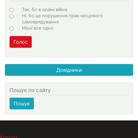
Варіанти
Так, бо в країні війна
Ні, бо це порушення прав місцевого
самоврядування
Мені все одно
Голос
Довідники
Пошук по сайту
Пошук
МЕНЮ В ПОДВАЛЕ
Контакт