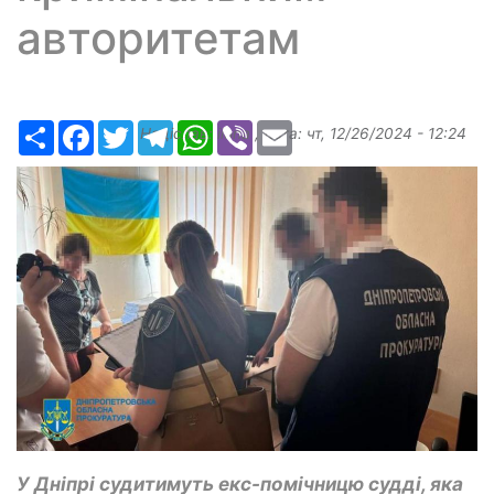
авторитетам
Ресурс
Facebook
Twitter
Telegram
WhatsApp
Viber
Email
Надіслав:
ilona
, дата:
чт, 12/26/2024 - 12:24
У Дніпрі судитимуть екс-помічницю судді, яка