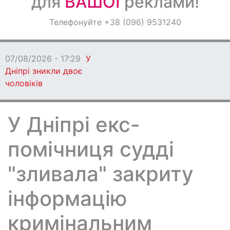
для
ВАШОЇ
реклами!
Оголошення
Телефонуйте +38 (096) 9531240
Світ навкруги
07/08/2026 - 17:29
У
Дніпрі зникли двоє
чоловіків
У Дніпрі екс-
помічниця судді
"зливала" закриту
інформацію
кримінальним