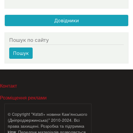
Довідники
Пошук по сайту
Пошук
МЕНЮ В ПОДВАЛЕ
Контакт
Розміщення реклами
© Copyright "Kstati+ новини Кам'янського
(Дніпродзержинська)" 2010-2024. Всі
права захищені. Розробка та підтримка
klew
. Передрук матеріалів дозволяється