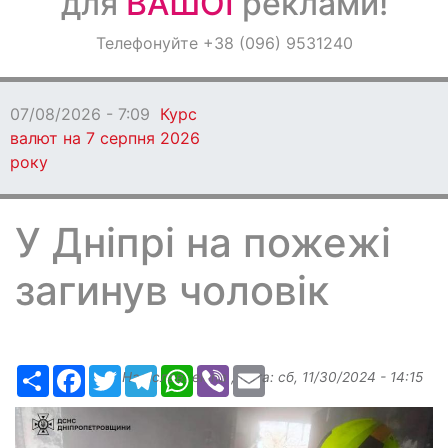
для
ВАШОЇ
реклами!
Оголошення
Телефонуйте +38 (096) 9531240
Світ навкруги
07/08/2026 - 7:09
Курс
валют на 7 серпня 2026
року
У Дніпрі на пожежі
загинув чоловік
Ресурс
Facebook
Twitter
Telegram
WhatsApp
Viber
Email
Надіслав:
elena
, дата:
сб, 11/30/2024 - 14:15