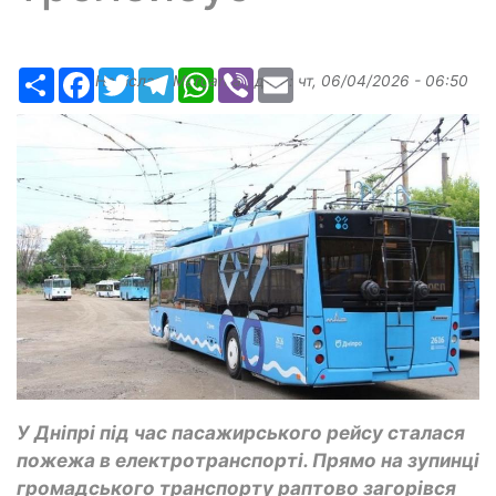
Ресурс
Facebook
Twitter
Telegram
WhatsApp
Viber
Email
Надіслав:
Margarita
, дата:
чт, 06/04/2026 - 06:50
У Дніпрі під час пасажирського рейсу сталася
пожежа в електротранспорті. Прямо на зупинці
громадського транспорту раптово загорівся