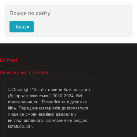
Пошук по сайту
Пошук
МЕНЮ В ПОДВАЛЕ
Контакт
Розміщення реклами
© Copyright "Kstati+ новини Кам'янського
(Дніпродзержинська)" 2010-2024. Всі
права захищені. Розробка та підтримка
klew
. Передрук матеріалів дозволяється
лише за умови вказівки джерела у
вигляді активного посилання на ресурс
kstati.dp.ua*.