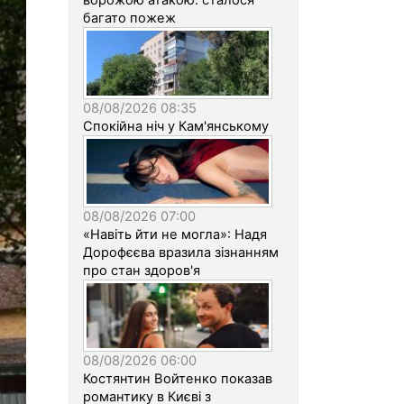
багато пожеж
08/08/2026 08:35
Спокійна ніч у Кам'янському
08/08/2026 07:00
«Навіть йти не могла»: Надя
Дорофєєва вразила зізнанням
про стан здоров'я
08/08/2026 06:00
Костянтин Войтенко показав
романтику в Києві з