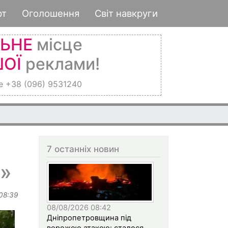
рт
Оголошення
Світ навкруги
ЛЬНЕ
місце
ОЇ
реклами!
е +38 (096) 9531240
7 останніх новин
»
 08:39
08/08/2026 08:42
Дніпропетровщина під
ворожою атакою: сталося