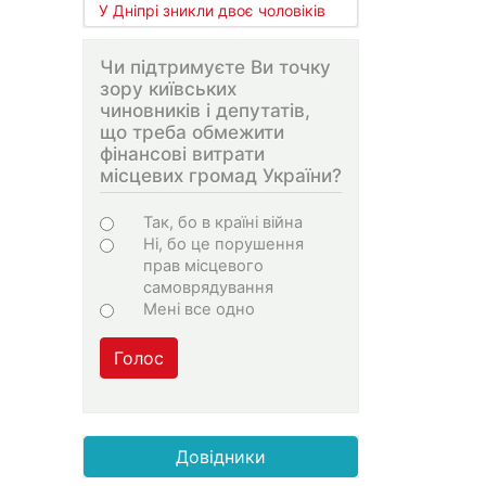
У Дніпрі зникли двоє чоловіків
Чи підтримуєте Ви точку
зору київських
чиновників і депутатів,
що треба обмежити
фінансові витрати
місцевих громад України?
Варіанти
Так, бо в країні війна
Ні, бо це порушення
прав місцевого
самоврядування
Мені все одно
Голос
Довідники