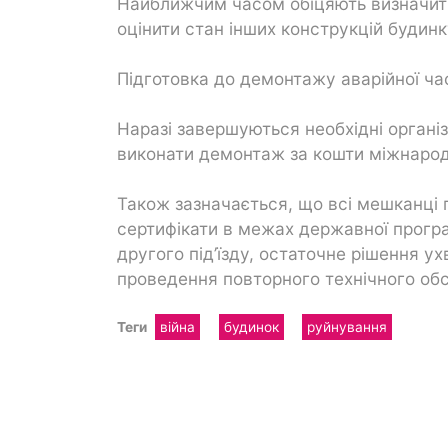
Найближчим часом обіцяють визначит
оцінити стан інших конструкцій будинк
Підготовка до демонтажу аварійної ча
Наразі завершуються необхідні організ
виконати демонтаж за кошти міжнарод
Також зазначається, що всі мешканці п
сертифікати в межах державної прогр
другого під’їзду, остаточне рішення 
проведення повторного технічного об
Теги
війна
будинок
руйнування