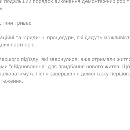
и подальший порядок виконання демонтажних робіт
у.
стини триває.
аційні та юридичні процедури, які дадуть можливіст
них партнерів.
ершого під’їзду, які звернулися, вже отримали житл
ами "єВідновлення" для придбання нового житла. Щ
ухвалюватимуть після завершення демонтажу першог
стеження.