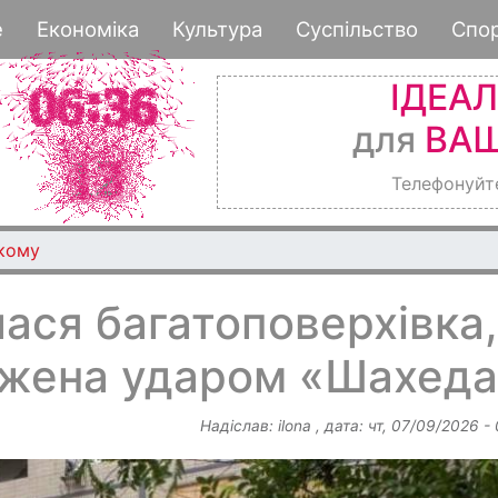
Перейти
е
Економіка
Культура
Суспільство
Спо
до
основного
ІДЕА
вмісту
для
ВАШ
Телефонуйт
ькому
лася багатоповерхівка,
жена ударом «Шахеда
Надіслав:
ilona
, дата:
чт, 07/09/2026 -