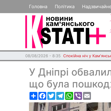
Основная навигация
Головна
Політика
Надзвичайн
08/08/2026 - 8:35
Спокійна ніч у Кам'янс
У Дніпрі обвали
що була пошкод
Ресурс
Facebook
Twitter
Telegram
WhatsApp
Viber
Email