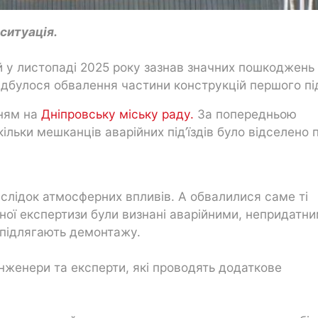
 ситуація.
ий у листопаді 2025 року зазнав значних пошкоджень
ідбулося обвалення частини конструкцій першого під
нням на
Дніпровську міську раду.
За попередньою
льки мешканців аварійних під’їздів було відселено 
аслідок атмосферних впливів. А обвалилися саме ті
ічної експертизи були визнані аварійними, непридатн
 підлягають демонтажу.
інженери та експерти, які проводять додаткове