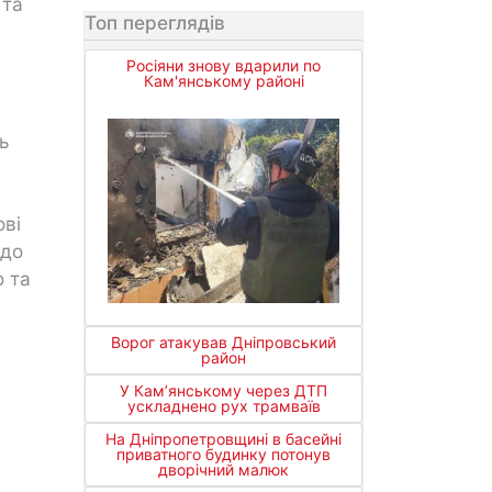
 та
Топ переглядів
Росіяни знову вдарили по
Кам'янському районі
ь
ові
одо
о та
Ворог атакував Дніпровський
район
У Кам’янському через ДТП
ускладнено рух трамваїв
На Дніпропетровщині в басейні
приватного будинку потонув
дворічний малюк