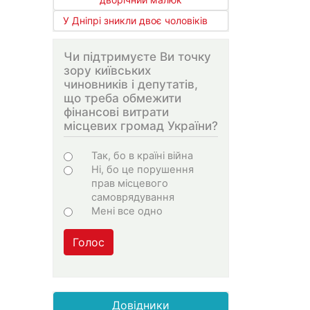
У Дніпрі зникли двоє чоловіків
Чи підтримуєте Ви точку
зору київських
чиновників і депутатів,
що треба обмежити
фінансові витрати
місцевих громад України?
Варіанти
Так, бо в країні війна
Ні, бо це порушення
прав місцевого
самоврядування
Мені все одно
Голос
Довідники