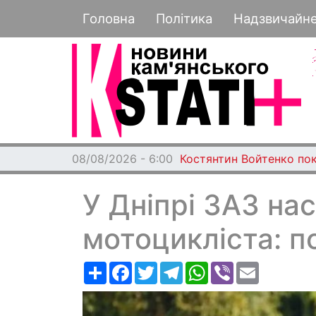
Основная навигация
Головна
Політика
Надзвичайн
08/08/2026 - 6:00
Костянтин Войтенко по
У Дніпрі ЗАЗ на
мотоцикліста: п
Ресурс
Facebook
Twitter
Telegram
WhatsApp
Viber
Email