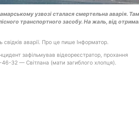
 Самарському узвозі сталася смертельна аварія. Та
існого транспортного засобу. На жаль, від отрима
ь свідків аварії. Про це пише Інформатор.
інцидент зафільмував відеореєстратор, прохання
-46-32 — Світлана (мати загиблого хлопця).