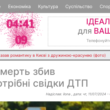
Перейти
е
Економіка
Культура
Суспільство
Спо
до
основного
ІДЕА
вмісту
для
ВАШ
Телефонуйт
казав романтику в Києві з дружиною-красунею (фото)
смерть збив
отрібні свідки ДТП
Надіслав:
ilona
, дата:
чт, 11/07/2024 -