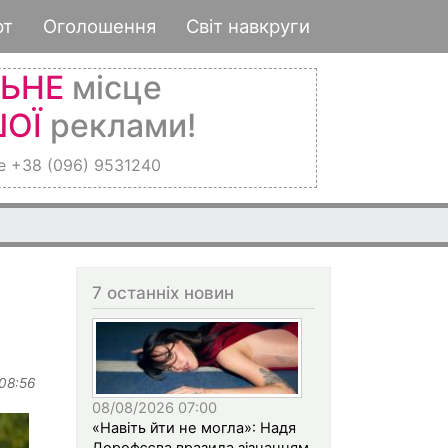
рт
Оголошення
Світ навкруги
ЛЬНЕ
місце
ОЇ
реклами!
е +38 (096) 9531240
7 останніх новин
 08:56
08/08/2026 07:00
«Навіть йти не могла»: Надя
Дорофєєва вразила зізнанням