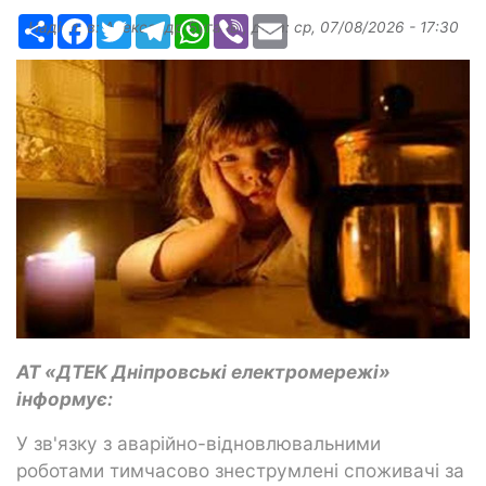
Ресурс
Facebook
Twitter
Telegram
WhatsApp
Viber
Email
Надіслав:
Александр Бугаев
, дата:
ср, 07/08/2026 - 17:30
АТ «ДТЕК Дніпровські електромережі»
інформує:
У зв'язку з аварійно-відновлювальними
роботами тимчасово знеструмлені споживачі за