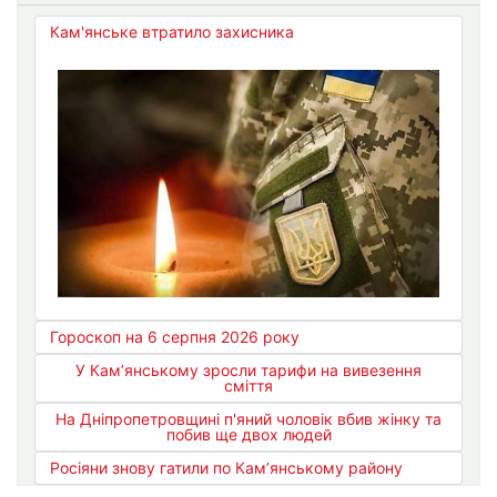
Кам'янське втратило захисника
Гороскоп на 6 серпня 2026 року
У Кам’янському зросли тарифи на вивезення
сміття
На Дніпропетровщині п'яний чоловік вбив жінку та
побив ще двох людей
Росіяни знову гатили по Кам’янському району