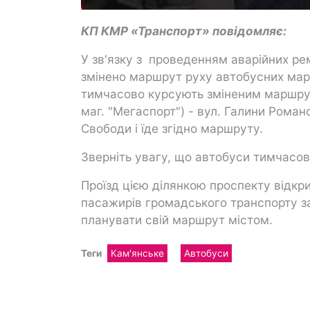
КП КМР «Транспорт» повідомляє:
У зв'язку з проведенням аварійних ре
змінено маршрут руху автобусних мар
тимчасово курсують зміненим маршрут
маг. "Мегаспорт") - вул. Галини Роман
Свободи і їде згідно маршруту.
Зверніть увагу, що автобуси тимчасов
Проїзд цією ділянкою проспекту відкри
пасажирів громадського транспорту з
планувати свій маршрут містом.
Теги
Кам'янське
Автобуси