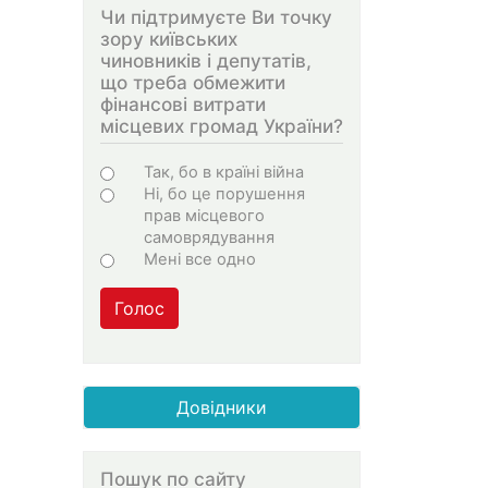
Чи підтримуєте Ви точку
зору київських
чиновників і депутатів,
що треба обмежити
фінансові витрати
місцевих громад України?
Варіанти
Так, бо в країні війна
Ні, бо це порушення
прав місцевого
самоврядування
Мені все одно
Голос
Довідники
Пошук по сайту