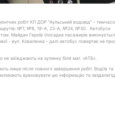
монтних робіт КП ДОР "Аульський водовід" - тимчас
шрутів: №7, №8, 18-А, 23-А, №24, №30. Автобуси
ом: Майдан Героїв (посадка пасажирів виконується
ової - вул. Коваленка - далі автобус повертає на про
о не заїжджають на зупинку біля маг. «АТБ».
ють лише після повного завершення робіт. Водіїв та
акликають враховувати цю інформацію та заздалегід