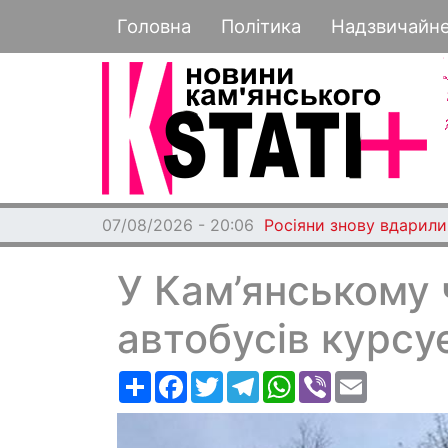
Основная навигация
Головна
Політика
Надзвичайн
07/08/2026 - 20:06
Росіяни знову вдарили
У Кам’янському 
автобусів курс
Ресурс
Facebook
Twitter
Telegram
WhatsApp
Viber
Email