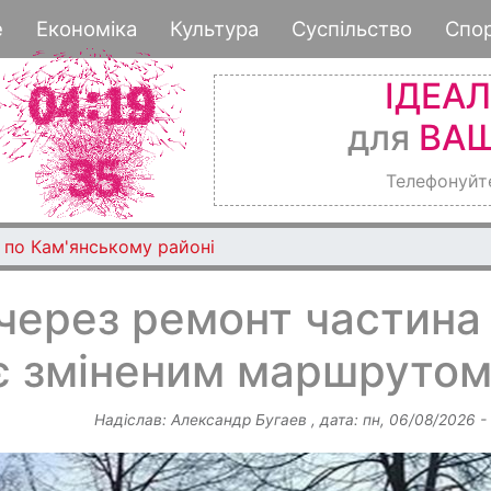
Перейти
е
Економіка
Культура
Суспільство
Спо
до
основного
ІДЕА
вмісту
для
ВАШ
Телефонуйт
 по Кам'янському районі
через ремонт частина
ує зміненим маршруто
Надіслав:
Александр Бугаев
, дата:
пн, 06/08/2026 -