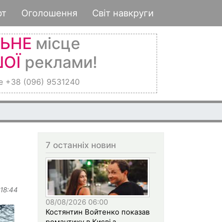
рт
Оголошення
Світ навкруги
ЛЬНЕ
місце
ОЇ
реклами!
е +38 (096) 9531240
7 останніх новин
м
 18:44
08/08/2026 06:00
Костянтин Войтенко показав
романтику в Києві з