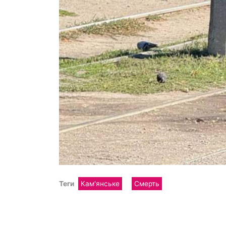
Теги
Кам'янське
Смерть