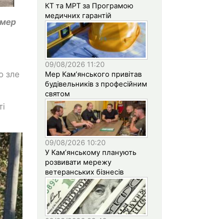
КТ та МРТ за Програмою
медичних гарантій
омер
09/08/2026 11:20
о зле
Мер Кам’янського привітав
будівельників з професійним
святом
ті
09/08/2026 10:20
У Кам’янському планують
розвивати мережу
ветеранських бізнесів