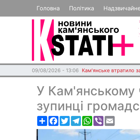
Основная навигация
Головна
Політика
Надзвичайн
09/08/2026 - 13:06
Кам'янське втратило з
У Кам'янському 
зупинці громадс
Ресурс
Facebook
Twitter
Telegram
WhatsApp
Viber
Email