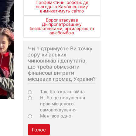
Профілактичні роботи: де
сьогодні в Кам'янському
вимикатимуть світло
Ворог атакував
Дніпропетровщину
безпілотниками, артилерією та
авіабомбою
Чи підтримуєте Ви точку
зору київських
чиновників і депутатів,
що треба обмежити
фінансові витрати
місцевих громад України?
Варіанти
Так, бо в країні війна
Ні, бо це порушення
прав місцевого
самоврядування
Мені все одно
Голос