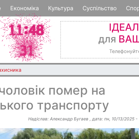
Перейти
е
Економіка
Культура
Суспільство
Спо
до
основного
ІДЕА
вмісту
для
ВАШ
Телефонуйт
ахисника
чоловік помер на
ького транспорту
Надіслав:
Александр Бугаев
, дата:
пн, 10/13/2025 -