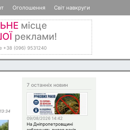
рт
Оголошення
Світ навкруги
ЛЬНЕ
місце
ОЇ
реклами!
е +38 (096) 9531240
7 останніх новин
 13:34
09/08/2026 14:42
На Дніпропетровщині
заборонять вилов раків