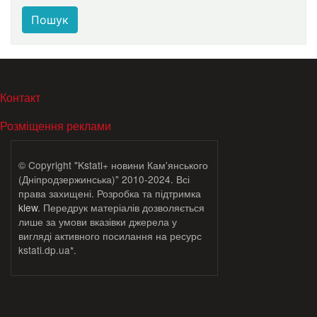
Пошук
МЕНЮ В ПОДВАЛЕ
Контакт
Розміщення реклами
© Copyright "Kstati+ новини Кам'янського
(Дніпродзержинська)" 2010-2024. Всі
права захищені. Розробка та підтримка
klew
. Передрук матеріалів дозволяється
лише за умови вказівки джерела у
вигляді активного посилання на ресурс
kstati.dp.ua*.