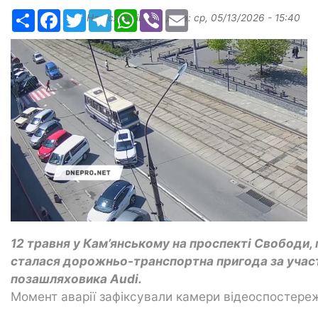
Ресурс
Facebook
Twitter
Telegram
WhatsApp
Viber
Email
Надіслав:
ilona
, дата:
ср, 05/13/2026 - 15:40
12 травня у Кам’янському на проспекті Свободи,
сталася дорожньо-транспортна пригода за учас
позашляховика Audi.
Момент аварії зафіксували камери відеоспостереж