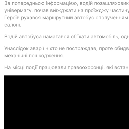
За попередньою інформацією, водій позашляховика
універмагу, почав виїжджати на проїжджу частину
Героїв рухався маршрутний автобус сполученням 
салоні.
Водій автобуса намагався об’їхати автомобіль, од
Унаслідок аварії ніхто не постраждав, проте обид
механічні пошкодження.
На місці події працювали правоохоронці, які вста