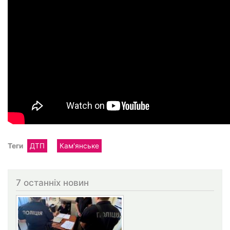
Теги
ДТП
Кам'янське
7 останніх новин