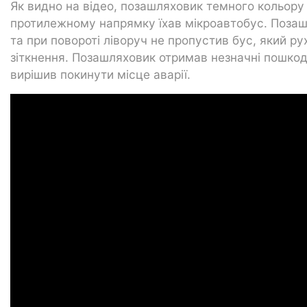
Як видно на відео, позашляховик темного кольору
протилежному напрямку їхав мікроавтобус. Позаш
та при повороті ліворуч не пропустив бус, який ру
зіткнення. Позашляховик отримав незначні пошкод
вирішив покинути місце аварії.