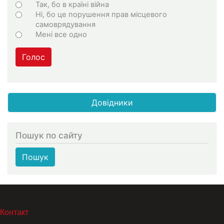
Варіанти
Так, бо в країні війна
Ні, бо це порушення прав місцевого
самоврядування
Мені все одно
Голос
Довідники
Пошук по сайту
Пошук
МЕНЮ В ПОДВАЛЕ
Контакт