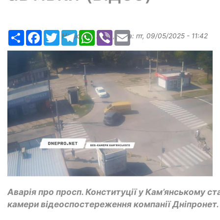
Ресурс
Facebook
Twitter
Telegram
WhatsApp
Viber
Email
Надіслав:
ilona
, дата:
пт, 09/05/2025 - 11:42
Аварія про просп. Конституції у Кам’янському ста
камери відеоспостереження компанії Дніпронет.