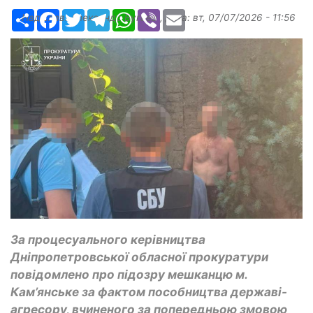
Ресурс
Facebook
Twitter
Telegram
WhatsApp
Viber
Email
Надіслав:
Александр Бугаев
, дата:
вт, 07/07/2026 - 11:56
За процесуального керівництва
Дніпропетровської обласної прокуратури
повідомлено про підозру мешканцю м.
Кам’янське за фактом пособництва державі-
агресору, вчиненого за попередньою змовою