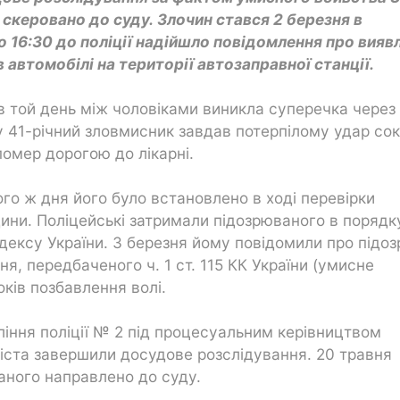
 скеровано до суду. Злочин стався 2 березня в
о 16:30 до поліції надійшло повідомлення про вияв
автомобілі на території автозаправної станції.
 в той день між чоловіками виникла суперечка через
ту 41-річний зловмисник завдав потерпілому удар со
помер дорогою до лікарні.
го ж дня його було встановлено в ході перевірки
ини. Поліцейські затримали підозрюваного в порядку
ексу України. 3 березня йому повідомили про підоз
, передбаченого ч. 1 ст. 115 КК України (умисне
оків позбавлення волі.
ління поліції № 2 під процесуальним керівництвом
іста завершили досудове розслідування. 20 травня
аного направлено до суду.