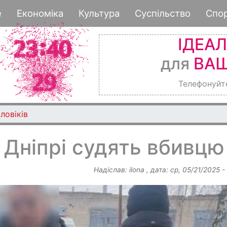
Перейти
е
Економіка
Культура
Суспільство
Спо
до
основного
ІДЕА
вмісту
для
ВАШ
Телефонуйт
ловіків
 Дніпрі судять вбивцю
Надіслав:
ilona
, дата:
ср, 05/21/2025 -