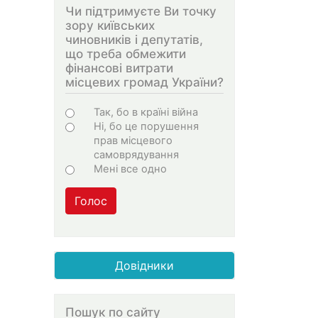
Чи підтримуєте Ви точку
зору київських
чиновників і депутатів,
що треба обмежити
фінансові витрати
місцевих громад України?
Варіанти
Так, бо в країні війна
Ні, бо це порушення
прав місцевого
самоврядування
Мені все одно
Голос
Довідники
Пошук по сайту