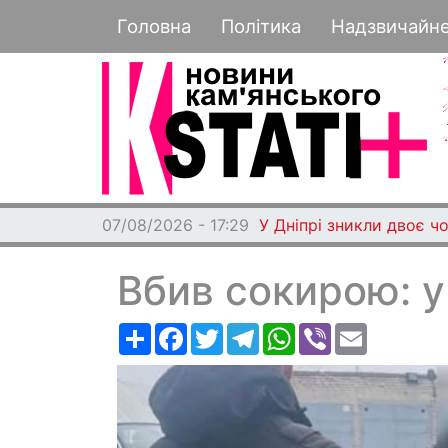
Основная навигация
Головна
Політика
Надзвичайн
07/08/2026 - 17:29
У Дніпрі зникли двоє чо
Вбив сокирою: у
Ресурс
Facebook
Twitter
Telegram
WhatsApp
Viber
Email