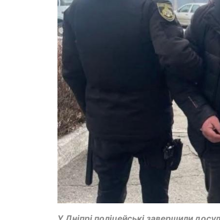
У Дніпрі поліцейські завершили досу