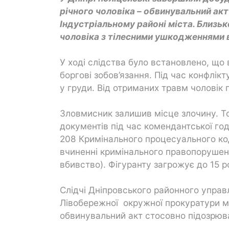
річного чоловіка – обвинувальний акт
Індустріальному районі міста. Близьк
чоловіка з тілесними ушкодженнями в 
У ході слідства було встановлено, що
боргові зобов’язання. Під час конфлік
у груди. Від отриманих травм чоловік 
Зловмисник залишив місце злочину. То
документів під час комендантської год
208 Кримінального процесуального код
вчиненні кримінального правопорушення
вбивство). Фігуранту загрожує до 15 р
Слідчі Дніпровського районного управ
Лівобережної окружної прокуратури м
обвинувальний акт стосовно підозрюв