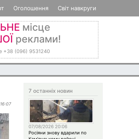
рт
Оголошення
Світ навкруги
ЛЬНЕ
місце
ОЇ
реклами!
е +38 (096) 9531240
7 останніх новин
 16:07
07/08/2026 20:06
Росіяни знову вдарили по
Кам'янському районі