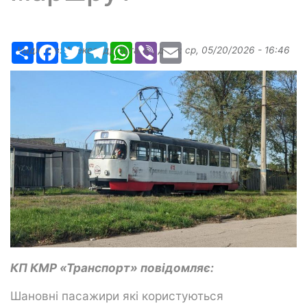
Ресурс
Facebook
Twitter
Telegram
WhatsApp
Viber
Email
Надіслав:
Александр Бугаев
, дата:
ср, 05/20/2026 - 16:46
КП КМР «Транспорт» повідомляє:
Шановні пасажири які користуються