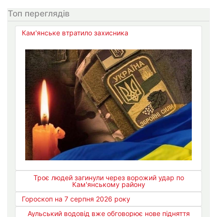
Топ переглядів
Кам'янське втратило захисника
Троє людей загинули через ворожий удар по
Кам'янському району
Гороскоп на 7 серпня 2026 року
Аульський водовід вже обговорює нове підняття