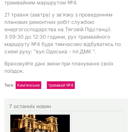
трамвайним маршрутом №4.
21 травня (завтра) у зв'язку з проведенням
планових ремонтних робіт службою
енергогосподарства на Тяговій Підстанції.
З 09:30 до 12:30 години, рух трамвайного
маршруту №4 буде тимчасово відбуватись по
схемі руху: "вул.Одеська - пл.ДМК ".
Враховуйте дані зміни при плануванні своїх
поїздок.
Теги
Кам'янське
трамвай №4
7 останніх новин