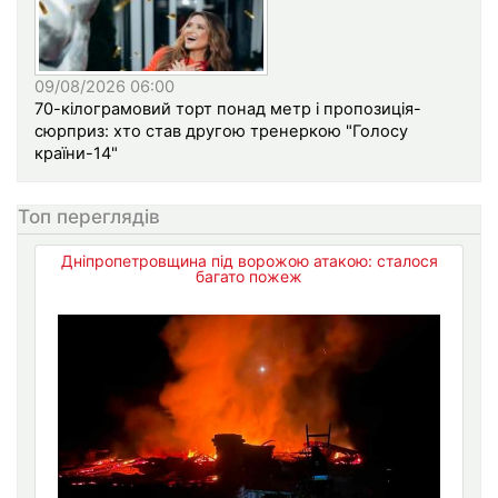
09/08/2026 06:00
70-кілограмовий торт понад метр і пропозиція-
сюрприз: хто став другою тренеркою "Голосу
країни-14"
Топ переглядів
Дніпропетровщина під ворожою атакою: сталося
багато пожеж