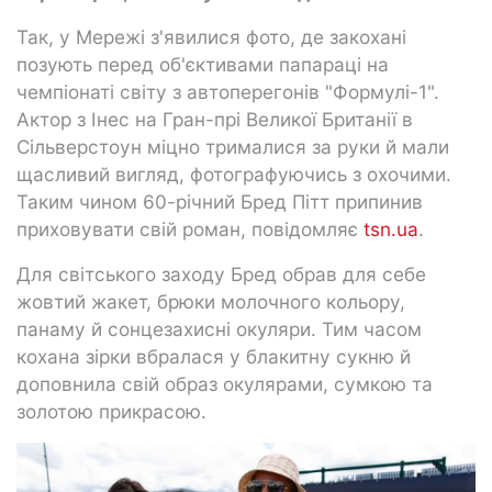
Так, у Мережі з'явилися фото, де закохані
позують перед об'єктивами папараці на
чемпіонаті світу з автоперегонів "Формулі-1".
Актор з Інес на Гран-прі Великої Британії в
Сільверстоун міцно трималися за руки й мали
щасливий вигляд, фотографуючись з охочими.
Таким чином 60-річний Бред Пітт припинив
приховувати свій роман, повідомляє
tsn.ua
.
Для світського заходу Бред обрав для себе
жовтий жакет, брюки молочного кольору,
панаму й сонцезахисні окуляри. Тим часом
кохана зірки вбралася у блакитну сукню й
доповнила свій образ окулярами, сумкою та
золотою прикрасою.