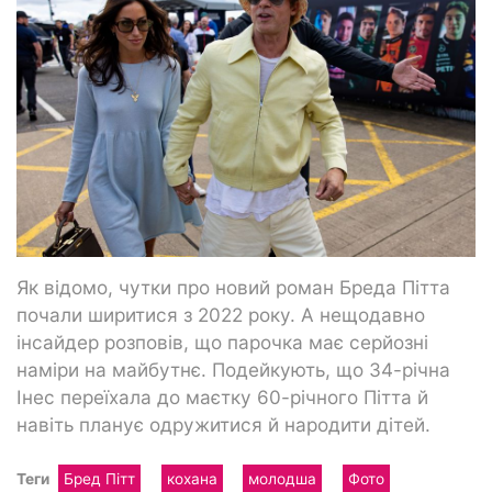
Як відомо, чутки про новий роман Бреда Пітта
почали ширитися з 2022 року. А нещодавно
інсайдер розповів, що парочка має серйозні
наміри на майбутнє. Подейкують, що 34-річна
Інес переїхала до маєтку 60-річного Пітта й
навіть планує одружитися й народити дітей.
Теги
Бред Пітт
кохана
молодша
Фото