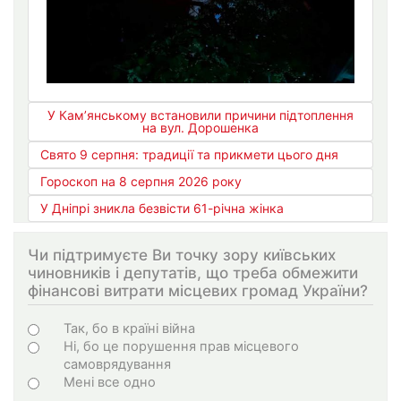
У Кам’янському встановили причини підтоплення
на вул. Дорошенка
Свято 9 серпня: традиції та прикмети цього дня
Гороскоп на 8 серпня 2026 року
У Дніпрі зникла безвісти 61-річна жінка
Чи підтримуєте Ви точку зору київських
чиновників і депутатів, що треба обмежити
фінансові витрати місцевих громад України?
Варіанти
Так, бо в країні війна
Ні, бо це порушення прав місцевого
самоврядування
Мені все одно