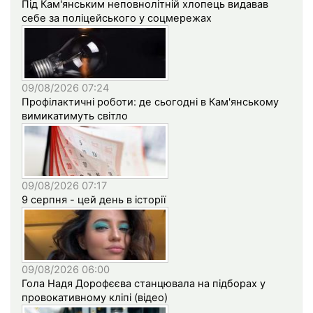
Під Кам'янським неповнолітній хлопець видавав
себе за поліцейського у соцмережах
09/08/2026 07:24
Профілактичні роботи: де сьогодні в Кам'янському
вимикатимуть світло
09/08/2026 07:17
9 серпня - цей день в історії
09/08/2026 06:00
Гола Надя Дорофєєва станцювала на підборах у
провокативному кліпі (відео)