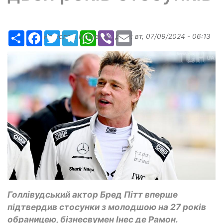
Ресурс
Facebook
Twitter
Telegram
WhatsApp
Viber
Email
Надіслав:
Margarita
, дата:
вт, 07/09/2024 - 06:13
Голлівудський актор Бред Пітт вперше
підтвердив стосунки з молодшою на 27 років
обраницею, бізнесвумен Інес де Рамон.