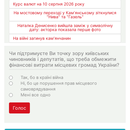
Курс валют на 10 серпня 2026 року
На мостовому переході у Кам’янському зіткнулися
"Нива" та "Газель"
Наталка Денисенко вийшла заміж у символічну
дату: акторка показала перше фото
На війні загинув кам’янчанин
Чи підтримуєте Ви точку зору київських
чиновників і депутатів, що треба обмежити
фінансові витрати місцевих громад України?
Варіанти
Так, бо в країні війна
Ні, бо це порушення прав місцевого
самоврядування
Мені все одно
Голос