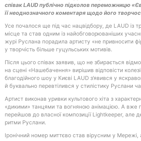
співак LAUD публічно підколов переможницю «Є
її неоднозначного коментаря щодо його творчос
Усе почалося ще під час нацвідбору, де LAUD із тр
місце та став одним із найобговорюваніших учасни
журі Руслана порадила артисту «не привносити фі
у творчість більше гуцульських мотивів.
Після цього співак заявив, що не збирається відмо
на сцені «Нашебачення» вирішив відповісти колезі 
благодійного шоу у Києві LAUD з’явився у яскравом
й буквально перевтілився у стилістику Руслани ча
Артист виконав уривки культового хіта з характе
«дикими» танцями та вогняною анімацією. А вже 
перейшов до власної композиції Lightkeeper, але
ритми Руслани.
Іронічний номер миттєво став вірусним у Мережі, 