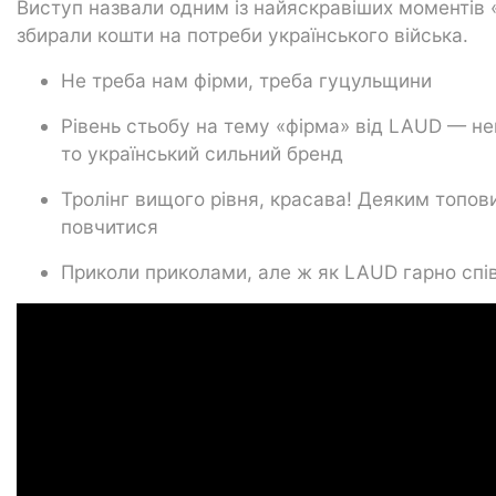
Виступ назвали одним із найяскравіших моментів 
збирали кошти на потреби українського війська.
Не треба нам фірми, треба гуцульщини
Рівень стьобу на тему «фірма» від LAUD — н
то український сильний бренд
Тролінг вищого рівня, красава! Деяким топов
повчитися
Приколи приколами, але ж як LAUD гарно спів