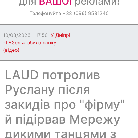
для
ВАШОЇ
реклами!
Оголошення
Телефонуйте +38 (096) 9531240
Світ навкруги
10/08/2026 - 17:18
У Дніпрі чоловіка
забили до смерті дерев’яною палицею
LAUD потролив
Руслану після
закидів про "фірму"
й підірвав Мережу
дикими танцями з