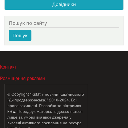
Довідники
Пошук по сайту
Пошук
МЕНЮ В ПОДВАЛЕ
Контакт
Розміщення реклами
© Copyright "Kstati+ новини Кам'янського
(Дніпродзержинська)" 2010-2024. Всі
права захищені. Розробка та підтримка
klew
. Передрук матеріалів дозволяється
лише за умови вказівки джерела у
вигляді активного посилання на ресурс