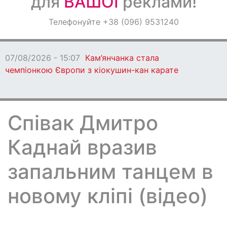
для
ВАШОЇ
реклами!
Оголошення
Телефонуйте +38 (096) 9531240
Світ навкруги
07/08/2026 - 15:07
Кам’янчанка стала
чемпіонкою Європи з кіокушин-кан карате
Співак Дмитро
Каднай вразив
запальним танцем в
новому кліпі (відео)