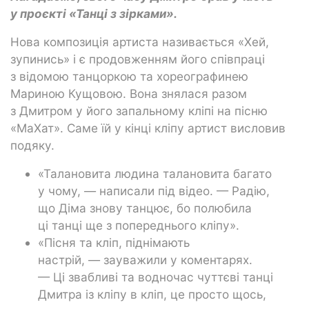
у проєкті «Танці з зірками».
Нова композиція артиста називається «Хей,
зупинись» і є продовженням його співпраці
з відомою танцоркою та хореографинею
Мариною Кущовою. Вона знялася разом
з Дмитром у його запальному кліпі на пісню
«МаХат». Саме їй у кінці кліпу артист висловив
подяку.
«Талановита людина талановита багато
у чому, — написали під відео. — Радію,
що Діма знову танцює, бо полюбила
ці танці ще з попереднього кліпу».
«Пісня та кліп, піднімають
настрій, — зауважили у коментарях.
— Ці звабливі та водночас чуттєві танці
Дмитра із кліпу в кліп, це просто щось,