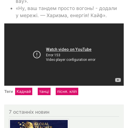
вау».
«Ну, ваш тандем просто вогонь! - додали
у мережі. — Харизма, енергія! Кайф».
Теги
Каднай
танці
пісня. кліп
7 останніх новин