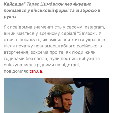
Кайдаша" Тарас Цимбалюк неочікувано
показався у військовій формі та зі зброєю в
руках.
Як повідомив знаменитість у своєму Instagram,
він знімається у воєнному серіалі "Зв'язок". У
стрічці покажуть, як змінилося життя українців
після початку повномасштабного російського
вторгнення, зокрема про те, як люди жили
годинами без світла, чули постійні вибухи та
спілкувалися з рідними на відстані,
повідомляє
tsn.ua
.