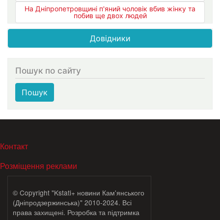
На Дніпропетровщині п'яний чоловік вбив жінку та
побив ще двох людей
Довідники
Пошук по сайту
Пошук
МЕНЮ В ПОДВАЛЕ
Контакт
Розміщення реклами
© Copyright "Kstati+ новини Кам'янського
(Дніпродзержинська)" 2010-2024. Всі
права захищені. Розробка та підтримка