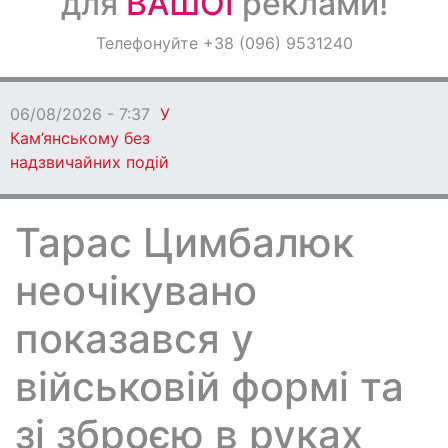
для
ВАШОЇ
реклами!
Оголошення
Телефонуйте +38 (096) 9531240
Світ навкруги
06/08/2026 - 7:37
У
Кам’янському без
надзвичайних подій
Тарас Цимбалюк
неочікувано
показався у
військовій формі та
зі зброєю в руках