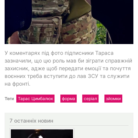
У коментарях під фото підписники Тараса
зазначили, що цю роль мав би зіграти справжній
захисник, адже щоб передати емоції та почуття
воєнних треба вступити до лав ЗСУ та служити
на фронті.
Теги
Тарас Цимбалюк
форма
серіал
зйомки
7 останніх новин