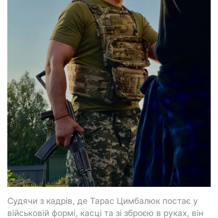
Судячи з кадрів, де Тарас Цимбалюк постає у
військовій формі, касці та зі зброєю в руках, він