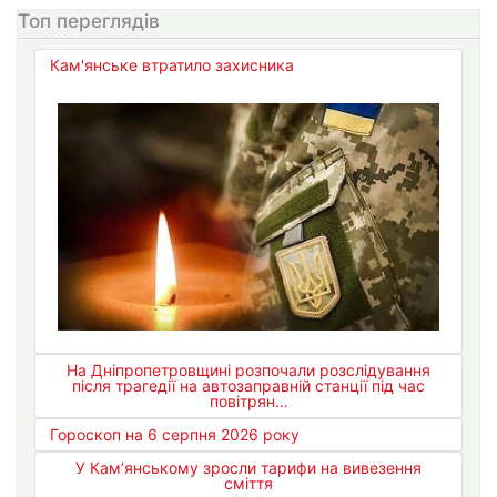
Топ переглядів
Кам'янське втратило захисника
На Дніпропетровщині розпочали розслідування
після трагедії на автозаправній станції під час
повітрян…
Гороскоп на 6 серпня 2026 року
У Кам’янському зросли тарифи на вивезення
сміття