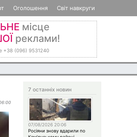
рт
Оголошення
Світ навкруги
ЛЬНЕ
місце
ОЇ
реклами!
е +38 (096) 9531240
7 останніх новин
 06:00
07/08/2026 20:06
Росіяни знову вдарили по
Кам'янському районі