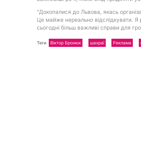
"Докопалися до Львова, якась організа
Це майже нереально відслідкувати. Я 
сьогодні більш важливі справи для гро
Теги
Віктор Бронюк
шахраї
Реклама