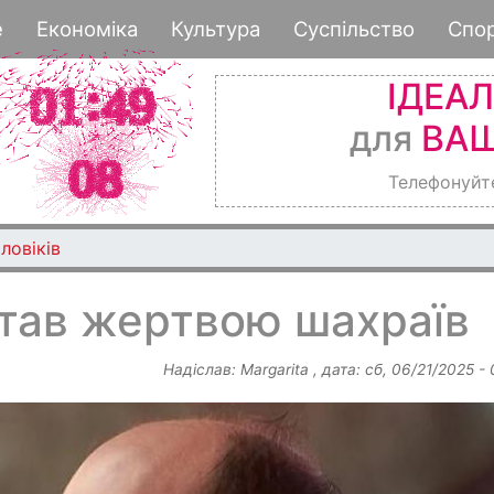
Перейти
е
Економіка
Культура
Суспільство
Спо
до
основного
ІДЕА
вмісту
для
ВАШ
Телефонуйт
ловіків
став жертвою шахраїв
Надіслав:
Margarita
, дата:
сб, 06/21/2025 -