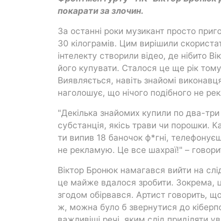
покарати за злочин.
За останні роки музикант просто при
30 кілограмів. Цим вирішили скорист
інтелекту створили відео, де нібито В
його купувати. Сталося це ще рік тому
Виявляється, навіть знайомі виконавц
наголошує, що нічого подібного не ре
"Декілька знайомих купили по два-три
субстанція, якісь трави чи порошки. Ка
ти випив 18 баночок ф*гні, телефонує
не рекламую. Це все шахраї!" – говори
Віктор Бронюк намагався вийти на слід 
це майже вдалося зробити. Зокрема, ц
згодом обірвався. Артист говорить, щ
ж, можна було б звернутися до кіберпол
важливіші речі, яким слід приділяти ув