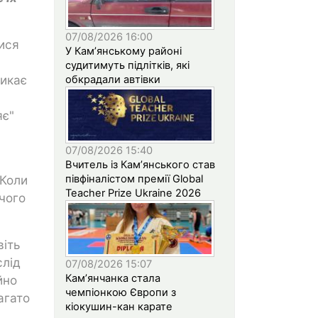
07/08/2026 16:00
ися
У Кам’янському районі
судитимуть підлітків, які
ликає
обкрадали автівки
яє"
07/08/2026 15:40
Вчитель із Кам’янського став
півфіналістом премії Global
 Коли
Teacher Prize Ukraine 2026
ічого
віть
слід
07/08/2026 15:07
Кам’янчанка стала
йно
чемпіонкою Європи з
агато
кіокушин-кан карате