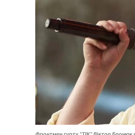
Фронтмен гурту "ТІК" Віктор Бронюк 