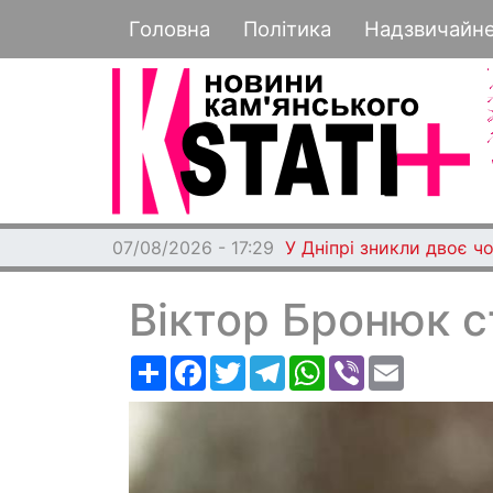
Основная навигация
Головна
Політика
Надзвичайн
07/08/2026 - 17:29
У Дніпрі зникли двоє чо
Віктор Бронюк 
Ресурс
Facebook
Twitter
Telegram
WhatsApp
Viber
Email