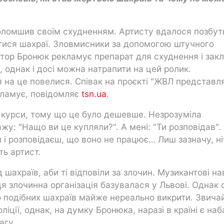
голомшив своїм схудненням. Артисту вдалося позбут
атися шахраї. Зловмисники за допомогою штучного
іктор Бронюк рекламує препарат для схуднення і зак
, однак і досі можна натрапити на цей ролик.
я на це повелися. Співак на проєкті "ЖВЛ представл
кламує, повідомляє
tsn.ua
.
 курси, тому що це було дешевше. Незрозуміла
жу: "Нащо ви це купляли?". А мені: "Ти розповідав".
ш і розповідаєш, що воно не працює… Лиш зазначу, н
ть артист.
шахраїв, аби ті відповіли за злочин. Музикантові на
я злочинна організація базувалася у Львові. Однак 
о подібних шахраїв майже нереально викрити. Звича
іції, однак, на думку Бронюка, наразі в країні є наб
агу.