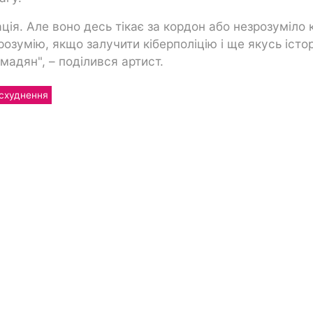
ція. Але воно десь тікає за кордон або незрозуміло 
розумію, якщо залучити кіберполіцію і ще якусь іст
мадян", – поділився артист.
схуднення