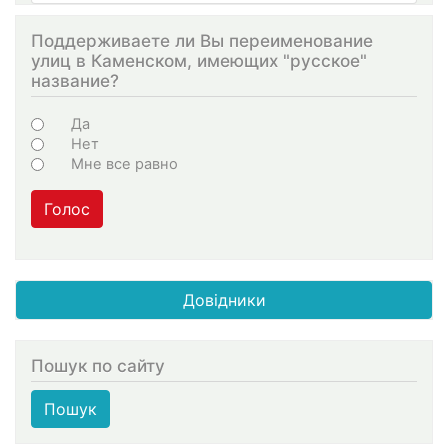
Поддерживаете ли Вы переименование
улиц в Каменском, имеющих "русское"
название?
Варіанти
Да
Нет
Мне все равно
Голос
Довідники
Пошук по сайту
Пошук