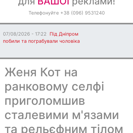
для
ВАШОЇ
реклами!
Оголошення
Телефонуйте +38 (096) 9531240
Світ навкруги
07/08/2026 - 17:22
Під Дніпром
побили та пограбували чоловіка
Женя Кот на
ранковому селфі
приголомшив
сталевими м'язами
та рельєфним тілом