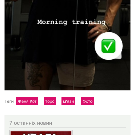
Теги
Женя Кот
торс
м'язи
Фото
7 останніх новин