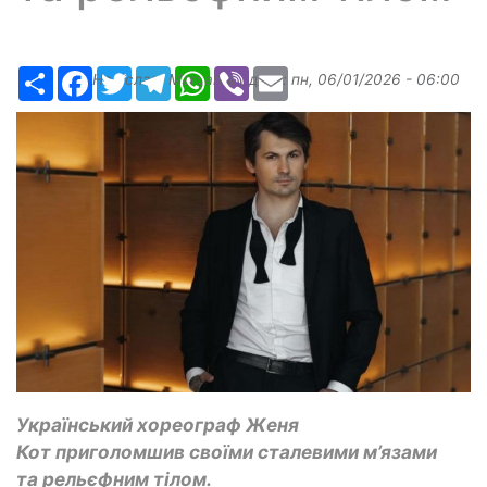
Ресурс
Facebook
Twitter
Telegram
WhatsApp
Viber
Email
Надіслав:
Margarita
, дата:
пн, 06/01/2026 - 06:00
Український хореограф Женя
Кот приголомшив своїми сталевими м’язами
та рельєфним тілом.