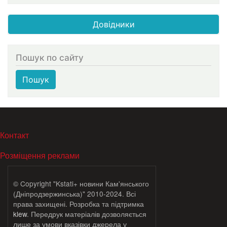
Довідники
Пошук по сайту
Пошук
МЕНЮ В ПОДВАЛЕ
Контакт
Розміщення реклами
© Copyright "Kstati+ новини Кам'янського
(Дніпродзержинська)" 2010-2024. Всі
права захищені. Розробка та підтримка
klew
. Передрук матеріалів дозволяється
лише за умови вказівки джерела у