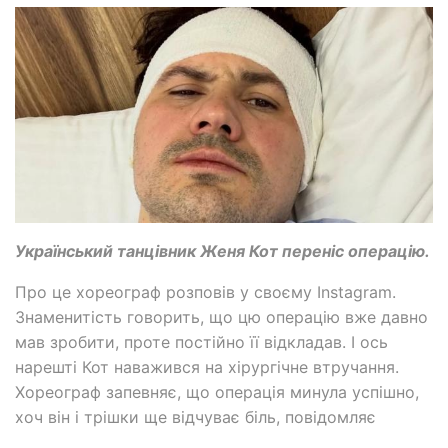
Український танцівник Женя Кот переніс операцію.
Про це хореограф розповів у своєму Instagram.
Знаменитість говорить, що цю операцію вже давно
мав зробити, проте постійно її відкладав. І ось
нарешті Кот наважився на хірургічне втручання.
Хореограф запевняє, що операція минула успішно,
хоч він і трішки ще відчуває біль, повідомляє