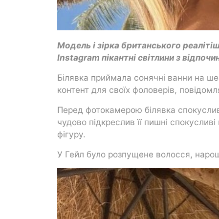
Модель і зірка британського реалітіш
Instagram пікантні світлини з відпочи
Білявка приймала сонячні ванни на шез
контент для своїх фоловерів, повідом
Перед фотокамерою білявка спокусливо 
чудово підкреслив її пишні спокуслив
фігуру.
У Гейл було розпущене волосся, нароще