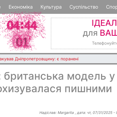
Перейти
е
Економіка
Культура
Суспільство
Спо
до
основного
ІДЕА
вмісту
для
ВАШ
Телефонуйт
торії
 британська модель у
похизувалася пишними
Надіслав:
Margarita
, дата:
чт, 07/31/2025 -