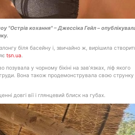
оу "Острів кохання" – Джессіка Гейл – опублікувал
нку.
лонгу біля басейну і, звичайно ж, вирішила створит
ляє
tsn.ua
.
позувала у чорному бікіні на завʼязках, ліф якого
і груди. Вона також продемонструвала свою струнку
нні довгі вії і глянцевий блиск на губах.