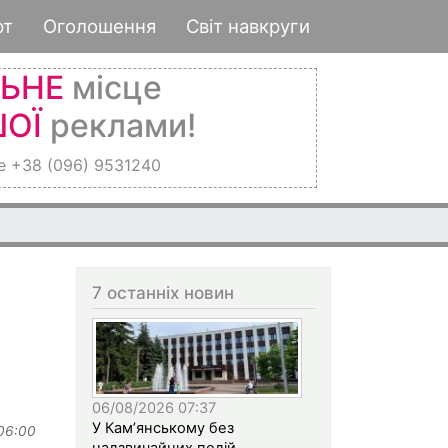
рт
Оголошення
Світ навкруги
ЛЬНЕ
місце
ОЇ
реклами!
е +38 (096) 9531240
7 останніх новин
06/08/2026 07:37
У Кам’янському без
 06:00
надзвичайних подій