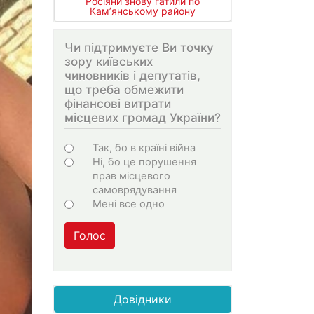
Росіяни знову гатили по
Кам’янському району
Чи підтримуєте Ви точку
зору київських
чиновників і депутатів,
що треба обмежити
фінансові витрати
місцевих громад України?
Варіанти
Так, бо в країні війна
Ні, бо це порушення
прав місцевого
самоврядування
Мені все одно
Голос
Довідники