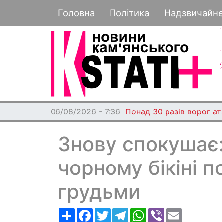
Основная навигация
Головна
Політика
Надзвичайн
06/08/2026 - 7:35
6 серпня - цей день в іс
Знову спокушає:
чорному бікіні 
грудьми
Ресурс
Facebook
Twitter
Telegram
WhatsApp
Viber
Email