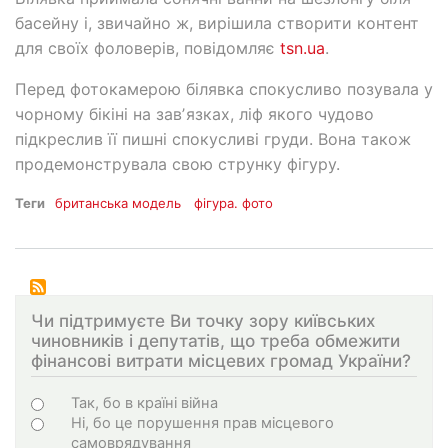
басейну і, звичайно ж, вирішила створити контент
для своїх фоловерів, повідомляє
tsn.ua
.
Перед фотокамерою білявка спокусливо позувала у
чорному бікіні на завʼязках, ліф якого чудово
підкреслив її пишні спокусливі груди. Вона також
продемонструвала свою струнку фігуру.
Теги
британська модель
фігура. фото
Чи підтримуєте Ви точку зору київських
чиновників і депутатів, що треба обмежити
фінансові витрати місцевих громад України?
Варіанти
Так, бо в країні війна
Ні, бо це порушення прав місцевого
самоврядування