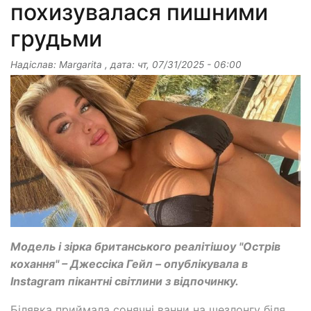
похизувалася пишними
грудьми
Надіслав:
Margarita
, дата:
чт, 07/31/2025 - 06:00
Модель і зірка британського реалітішоу "Острів
кохання" – Джессіка Гейл – опублікувала в
Instagram пікантні світлини з відпочинку.
Білявка приймала сонячні ванни на шезлонгу біля