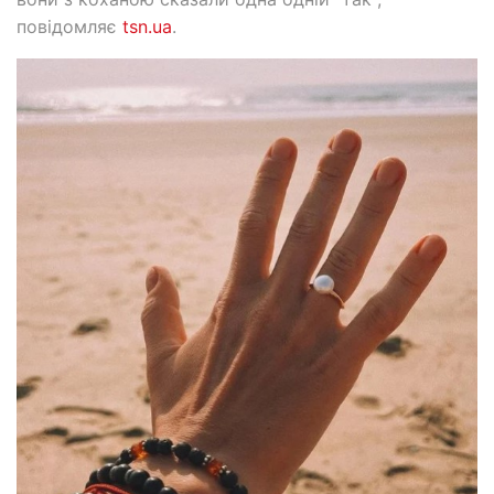
повідомляє
tsn.ua
.