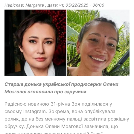
Надіслав:
Margarita
, дата:
чт, 05/22/2025 - 06:00
Старша донька української продюсерки Олени
Мозгової оголосила про заручини.
Радісною новиною 31-річна Зоя поділилася у
своєму Instagram. Зокрема, вона опублікувала
ролик, де на безіменному пальці засвітила розкішну
обручку. Донька Олени Мозгової зазначила, що
вони з коханою сказали одна одній "так",