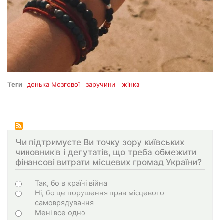
Теги
донька Мозгової
заручини
жінка
Чи підтримуєте Ви точку зору київських
чиновників і депутатів, що треба обмежити
фінансові витрати місцевих громад України?
Варіанти
Так, бо в країні війна
Ні, бо це порушення прав місцевого
самоврядування
Мені все одно