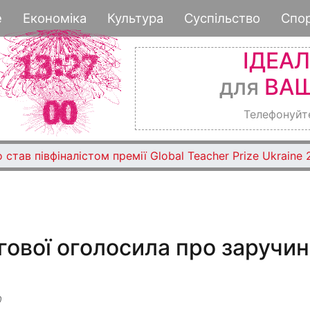
Перейти
е
Економіка
Культура
Суспільство
Спо
до
основного
ІДЕА
вмісту
для
ВАШ
Телефонуйт
 став півфіналістом премії Global Teacher Prize Ukraine
гової оголосила про заручин
0