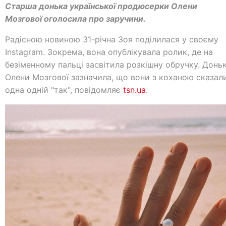
Старша донька української продюсерки Олени
Мозгової оголосила про заручини.
Радісною новиною 31-річна Зоя поділилася у своєму
Instagram. Зокрема, вона опублікувала ролик, де на
безіменному пальці засвітила розкішну обручку. Донь
Олени Мозгової зазначила, що вони з коханою сказал
одна одній "так", повідомляє
tsn.ua
.