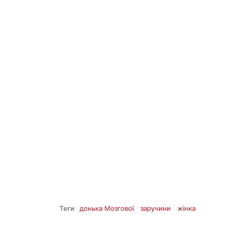
Теги
донька Мозгової
заручини
жінка