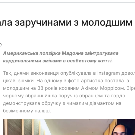
ала заручинами з молодшим
0
Американська попзірка Мадонна заінтригувала
кардинальними змінами в особистому житті.
Так, днями виконавиця опублікувала в Instagram довол
цікаві знімки. На одному з фото артистка постала із
молодшим на 38 років коханим Акімом Моррісом. Зір
чорному вбранні йшла поруч із обранцем та гордо
демонструвала обручку з чималим діамантом на
безіменному пальці.