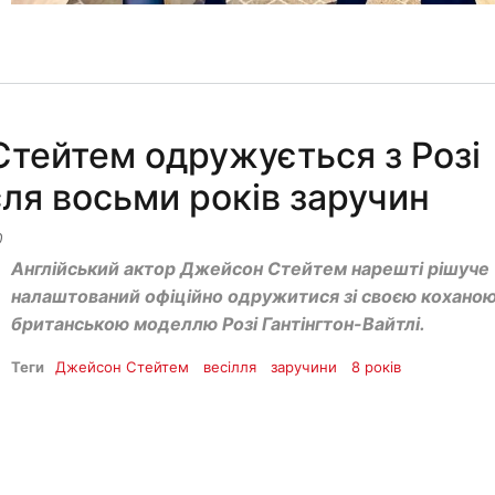
тейтем одружується з Розі
сля восьми років заручин
0
Англійський актор Джейсон Стейтем нарешті рішуче
налаштований офіційно одружитися зі своєю коханою
британською моделлю Розі Гантінгтон-Вайтлі.
Теги
Джейсон Стейтем
весілля
заручини
8 років