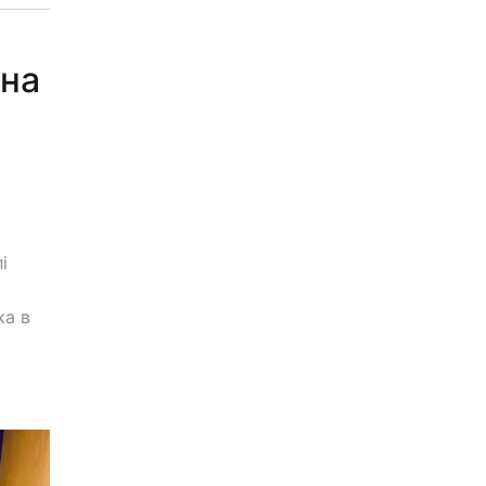
 на
і
ка в