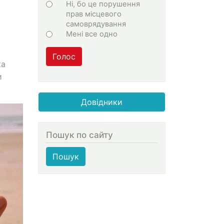
Ні, бо це порушення
прав місцевого
самоврядування
Мені все одно
Голос
ка
и
Довідники
Пошук по сайту
Пошук