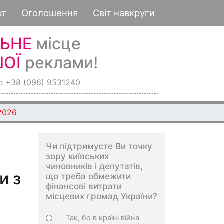
рт
Оголошення
Світ навкруги
ЛЬНЕ
місце
ОЇ
реклами!
е +38 (096) 9531240
 2026
Чи підтримуєте Ви точку
зору київських
чиновників і депутатів,
и з
що треба обмежити
фінансові витрати
місцевих громад України?
Варіанти
Так, бо в країні війна