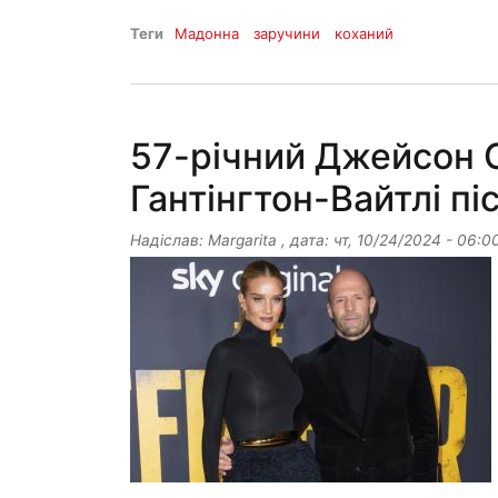
Теги
Мадонна
заручини
коханий
57-річний Джейсон С
Гантінгтон-Вайтлі пі
Надіслав:
Margarita
, дата:
чт, 10/24/2024 - 06:0