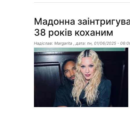
Мадонна заінтригув
38 років коханим
Надіслав:
Margarita
, дата:
пн, 01/06/2025 - 06:0