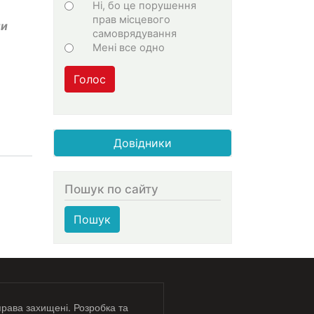
Ні, бо це порушення
прав місцевого
ли
самоврядування
Мені все одно
Голос
Довідники
Пошук по сайту
Пошук
права захищені. Розробка та