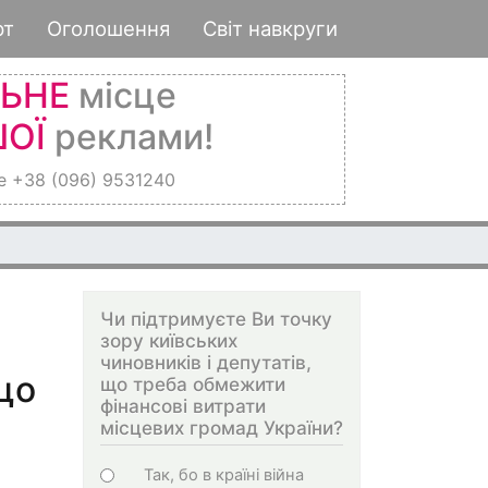
рт
Оголошення
Світ навкруги
ЛЬНЕ
місце
ОЇ
реклами!
е +38 (096) 9531240
Чи підтримуєте Ви точку
зору київських
чиновників і депутатів,
що
що треба обмежити
фінансові витрати
місцевих громад України?
Варіанти
Так, бо в країні війна