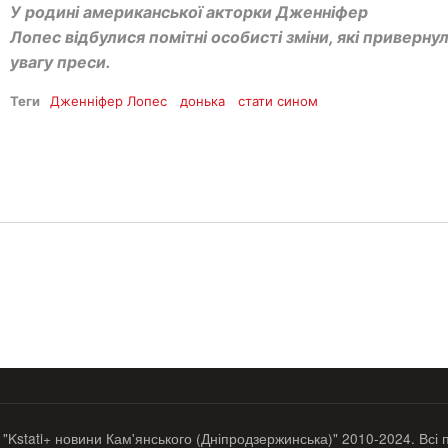
У родині американської акторки Дженніфер
Лопес відбулися помітні особисті зміни, які приверну
увагу преси.
Теги
Дженніфер Лопес
донька
стати сином
 "Kstati+ новини Кам'янського (Дніпродзержинська)" 2010-2024. Всі 