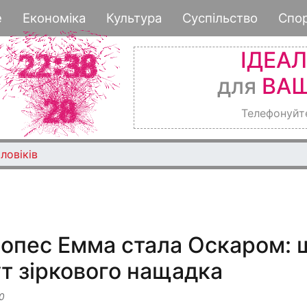
Перейти
е
Економіка
Культура
Суспільство
Спо
до
основного
ІДЕА
вмісту
для
ВАШ
Телефонуйт
ловіків
опес Емма стала Оскаром: 
ут зіркового нащадка
0