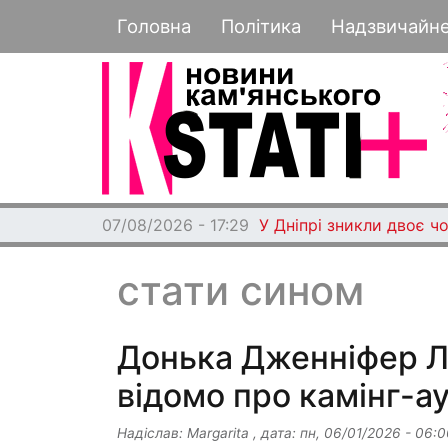
Основная навигация
Головна
Політика
Надзвичайн
07/08/2026 - 17:29
У Дніпрі зникли двоє чо
стати сином
Донька Дженніфер Л
відомо про камінг-а
Надіслав:
Margarita
, дата:
пн, 06/01/2026 - 06:0