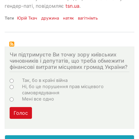
гендер-паті, повідомляє
tsn.ua
.
Теги
Юрій Ткач
дружина
натяк
вагітнімть
Чи підтримуєте Ви точку зору київських
чиновників і депутатів, що треба обмежити
фінансові витрати місцевих громад України?
Варіанти
Так, бо в країні війна
Ні, бо це порушення прав місцевого
самоврядування
Мені все одно
Голос