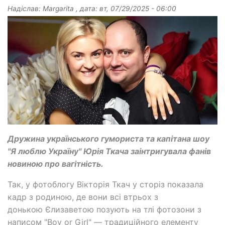
Надіслав:
Margarita
, дата:
вт, 07/29/2025 - 06:00
Дружина українського гумориста та капітана шоу
"Я люблю Україну" Юрія Ткача заінтригувала фанів
новиною про вагітність.
Так, у фотоблогу Вікторія Ткач у сторіз показала
кадр з родиною, де вони всі втрьох з
донькою Єлизаветою позують на тлі фотозони з
написом "Boy or Girl" — традиційного елементу