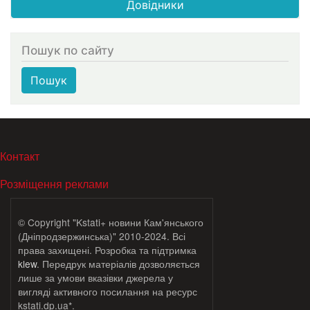
Довідники
Пошук по сайту
Пошук
МЕНЮ В ПОДВАЛЕ
Контакт
Розміщення реклами
© Copyright "Kstati+ новини Кам'янського
(Дніпродзержинська)" 2010-2024. Всі
права захищені. Розробка та підтримка
klew
. Передрук матеріалів дозволяється
лише за умови вказівки джерела у
вигляді активного посилання на ресурс
kstati.dp.ua*.