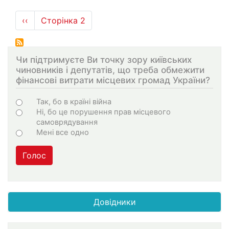
Розбивка
Попередня
‹‹
Сторінка 2
на
сторінка
сторінки
Чи підтримуєте Ви точку зору київських
чиновників і депутатів, що треба обмежити
фінансові витрати місцевих громад України?
Варіанти
Так, бо в країні війна
Ні, бо це порушення прав місцевого
самоврядування
Мені все одно
Голос
Довідники