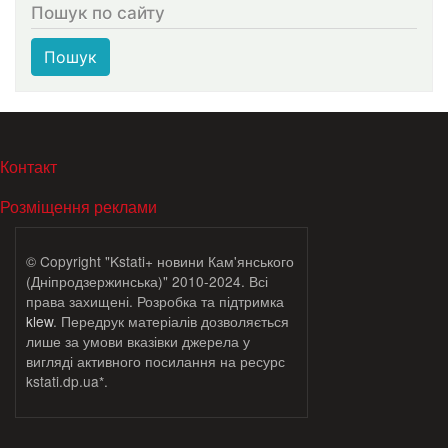
Пошук по сайту
Пошук
МЕНЮ В ПОДВАЛЕ
Контакт
Розміщення реклами
© Copyright "Kstati+ новини Кам'янського
(Дніпродзержинська)" 2010-2024. Всі
права захищені. Розробка та підтримка
klew
. Передрук матеріалів дозволяється
лише за умови вказівки джерела у
вигляді активного посилання на ресурс
kstati.dp.ua*.