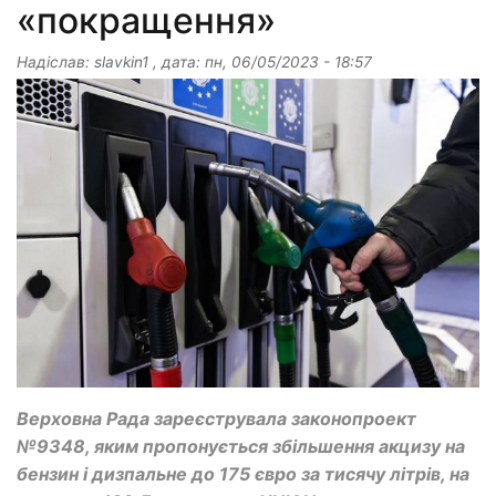
«покращення»
Надіслав:
slavkin1
, дата:
пн, 06/05/2023 - 18:57
Верховна Рада зареєструвала законопроект
№9348, яким пропонується збільшення акцизу на
бензин і дизпальне до 175 євро за тисячу літрів, на