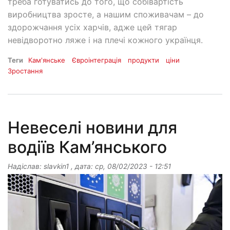
треба готуватись до того, що собівартість
виробництва зросте, а нашим споживачам – до
здорожчання усіх харчів, адже цей тягар
невідворотно ляже і на плечі кожного українця.
Теги
Кам'янське
Євроінтеграція
продукти
ціни
Зростання
Невеселі новини для
водіїв Кам’янського
Надіслав:
slavkin1
, дата:
ср, 08/02/2023 - 12:51