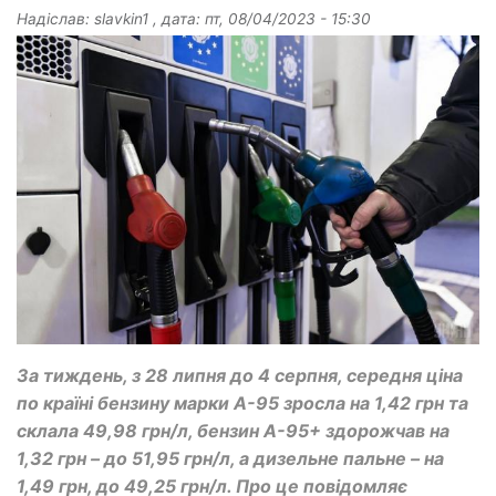
Надіслав:
slavkin1
, дата:
пт, 08/04/2023 - 15:30
За тиждень, з 28 липня до 4 серпня, середня ціна
по країні бензину марки А-95 зросла на 1,42 грн та
склала 49,98 грн/л, бензин А-95+ здорожчав на
1,32 грн – до 51,95 грн/л, а дизельне пальне – на
1,49 грн, до 49,25 грн/л. Про це повідомляє