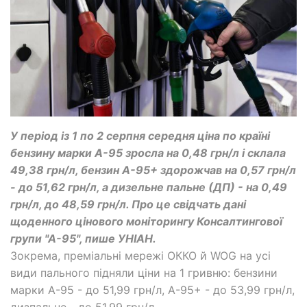
У період із 1 по 2 серпня середня ціна по країні
бензину марки А-95 зросла на 0,48 грн/л і склала
49,38 грн/л, бензин А-95+ здорожчав на 0,57 грн/л
- до 51,62 грн/л, а дизельне пальне (ДП) - на 0,49
грн/л, до 48,59 грн/л. Про це свідчать дані
щоденного цінового моніторингу Консалтингової
групи "А-95", пише УНІАН.
Зокрема, преміальні мережі ОККО й WOG на усі
види пального підняли ціни на 1 гривню: бензини
марки А-95 - до 51,99 грн/л, А-95+ - до 53,99 грн/л,