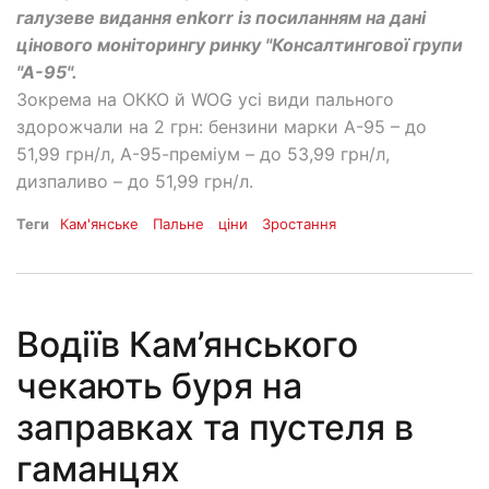
галузеве видання еnkorr із посиланням на дані
цінового моніторингу ринку "Консалтингової групи
"А-95".
Зокрема на ОККО й WOG усі види пального
здорожчали на 2 грн: бензини марки А-95 – до
51,99 грн/л, А-95-преміум – до 53,99 грн/л,
дизпаливо – до 51,99 грн/л.
Теги
Кам'янське
Пальне
ціни
Зростання
Водіїв Кам’янського
чекають буря на
заправках та пустеля в
гаманцях