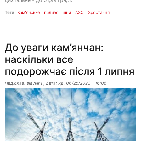
дизпальне - до 51,99 грн/л.
Теги
Кам'янське
паливо
ціни
АЗС
Зростання
До уваги кам’янчан:
наскільки все
подорожчає після 1 липня
Надіслав:
slavkin1
, дата:
нд, 06/25/2023 - 16:06