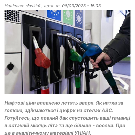
Надіслав:
slavkin1
, дата:
чт, 08/03/2023 - 15:03
Нафтові ціни впевнено летять вверх. Як нитка за
голкою, здіймаються і цифри на стелах АЗС.
Готуйтесь, що повний бак спустошить ваші гаманці
в останній місяць літа та ще більше - восени. Про
це в аналітичному матеріалі УНІАН.