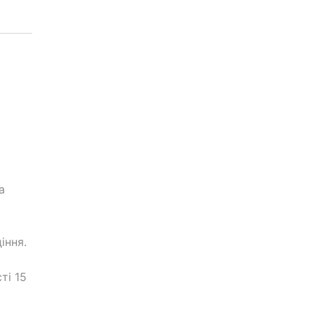
а
іння.
ті 15