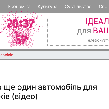
Перейти
е
Економіка
Культура
Суспільство
Спо
до
основного
ІДЕА
вмісту
для
ВАШ
Телефонуйт
ловіків
 ще один автомобіль для
ів (відео)