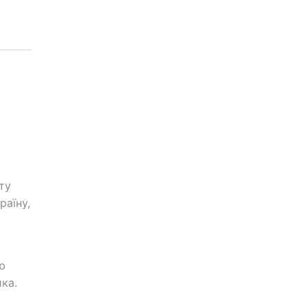
ту
раїну,
ю
ика.