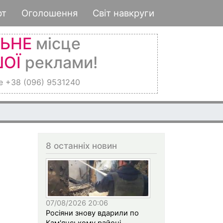
рт
Оголошення
Світ навкруги
ЛЬНЕ
місце
ОЇ
реклами!
е +38 (096) 9531240
8 останніх новин
07/08/2026 20:06
Росіяни знову вдарили по
Кам'янському районі