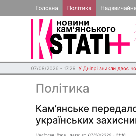
Основная навигация
Головна
Політика
Надзвичайн
07/08/2026 - 17:29
У Дніпрі зникли двоє чо
Політика
Кам’янське передало
українських захисник
Надіслав:
ilona
, дата:
вт, 07/28/2026 - 21:16