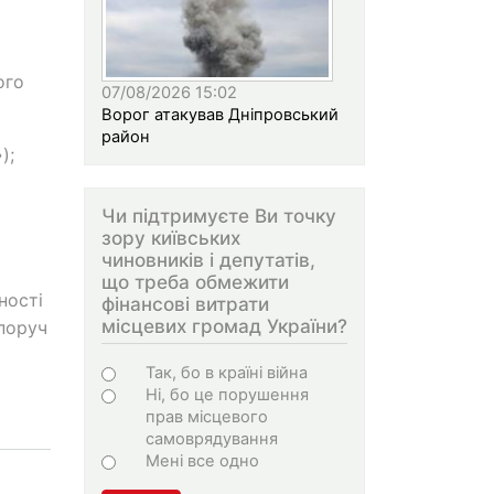
ого
07/08/2026 15:02
Ворог атакував Дніпровський
район
);
Чи підтримуєте Ви точку
зору київських
чиновників і депутатів,
що треба обмежити
ності
фінансові витрати
місцевих громад України?
 поруч
Варіанти
Так, бо в країні війна
Ні, бо це порушення
прав місцевого
самоврядування
Мені все одно