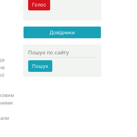
Голос
Довідники
Пошук по сайту
да
Пошук
на
ої
ьковим
дними
вали