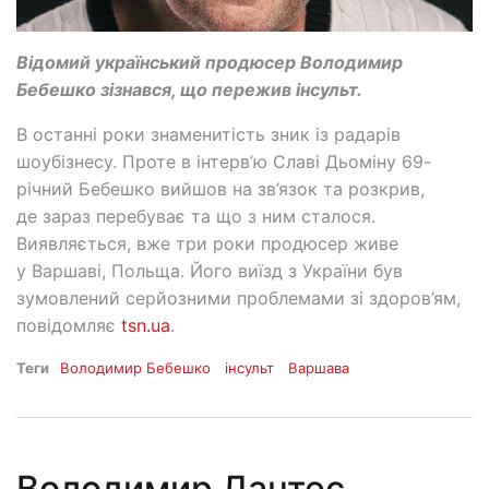
Відомий український продюсер Володимир
Бебешко зізнався, що пережив інсульт.
В останні роки знаменитість зник із радарів
шоубізнесу. Проте в інтерв’ю Славі Дьоміну 69-
річний Бебешко вийшов на зв’язок та розкрив,
де зараз перебуває та що з ним сталося.
Виявляється, вже три роки продюсер живе
у Варшаві, Польща. Його виїзд з України був
зумовлений серйозними проблемами зі здоров’ям,
повідомляє
tsn.ua
.
Теги
Володимир Бебешко
інсульт
Варшава
Володимир Дантес