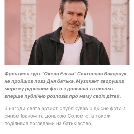
Фронтмен гурт "Океан Ельзи" Святослав Вакарчук
не пройшов повз Дня батька. Музикант зворушив
мережу рідкісним фото з донькою та сином і
вперше публічно розповів про маму своїх дітей.
З нагоди свята артист опублікував рідкісне фото з
сином Іваном та донькою Соломію, а також
поділився поглядами на батьківство.