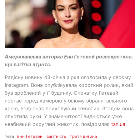
Американська акторка Енн Гетевей розсекретила,
що вагітна втретє.
Радісну новину 43-річна зірка оголосила у своєму
Instagram. Вона опублікувала короткий ролик, який
був зроблений у її будинку. Спочатку Гетевей
постає перед камерою у білому вбранні вільного
крою, водночас приховуючи животик. Згодом вона
опустила руки. У знаменитості видніється уже
неабиякий округлий животик, повідомляє
tsn.ua
.
Теги
Енн Гетевей
вагітність
третя дитина