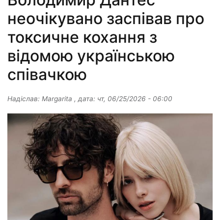
неочікувано заспівав про
токсичне кохання з
відомою українською
співачкою
Надіслав:
Margarita
, дата:
чт, 06/25/2026 - 06:00