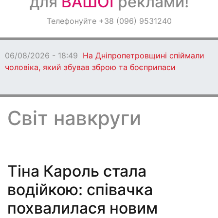
для
ВАШОЇ
реклами!
Оголошення
Телефонуйте +38 (096) 9531240
Світ навкруги
06/08/2026 - 18:47
Ворог протягом дня
бив по Дніпропетровщині: є загиблі
Світ навкруги
Тіна Кароль стала
водійкою: співачка
похвалилася новим