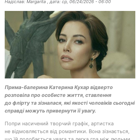
Надіслав:
Margarita
, дата:
ср, 06/24/2026 - 06:00
Прима-балерина Катерина Кухар відверто
розповіла про особисте життя, ставлення
до флірту та зізналася, які якості чоловіків сьогодні
справді можуть привернути її увагу.
Попри насичений творчий графік, артистка
не відмовляється від романтики. Вона зізнається,
що їй подобається увага та легка гра між людьми.