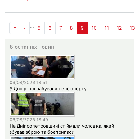
Розбивка
…
«
« Перша
‹
‹‹
5
6
7
8
9
10
11
12
13
на
сторінки
8 останніх новин
06/08/2026 18:51
У Дніпрі пограбували пенсіонерку
06/08/2026 18:49
На Дніпропетровщині спіймали чоловіка, який
збував зброю та боєприпаси