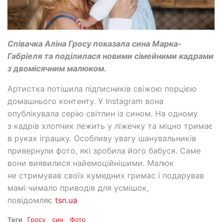
Співачка Аліна Гросу показала сина Марка-
Габріеля та поділилася новими сімейними кадрами
з двомісячним малюком.
Артистка потішила підписників свіжою порцією
домашнього контенту. У Instagram вона
опублікувала серію світлин із сином. На одному
з кадрів хлопчик лежить у ліжечку та міцно тримає
в руках іграшку. Особливу увагу шанувальників
привернули фото, які зробила його бабуся. Саме
вони виявилися найемоційнішими. Малюк
не стримував своїх кумедних гримас і подарував
мамі чимало приводів для усмішок,
повідомляє
tsn.ua
Теги
Гросу
син
Фото