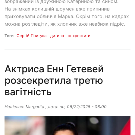
зображений із дружиною Катериною та сином.
На знімках колишній шоумен вже припинив
приховувати обличчя Марка. Окрім того, на кадрах
можна розгледіти, як хлопчик вже неабияк підріс.
Теги
Сергій Притула
дитина
похрестити
Актриса Енн Гетевей
розсекретила третю
вагітність
Надіслав:
Margarita
, дата:
пн, 06/22/2026 - 06:00