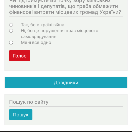
Чи підтримуєте Ви точку зору київських
чиновників і депутатів, що треба обмежити
фінансові витрати місцевих громад України?
Choices
Так, бо в країні війна
Ні, бо це порушення прав місцевого
самоврядування
Мені все одно
Голос
Довідники
Пошук по сайту
Пошук