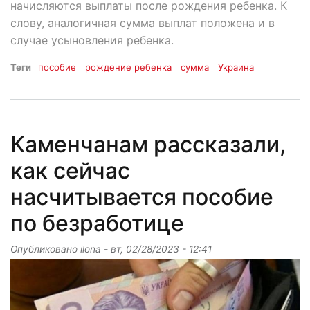
начисляются выплаты после рождения ребенка. К
слову, аналогичная сумма выплат положена и в
случае усыновления ребенка.
Теги
пособие
рождение ребенка
сумма
Украина
Каменчанам рассказали,
как сейчас
насчитывается пособие
по безработице
Опубликовано
ilona
-
вт, 02/28/2023 - 12:41