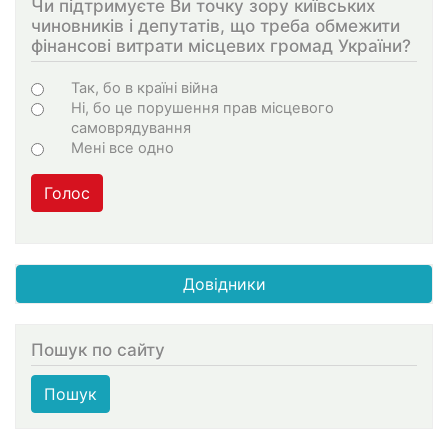
Чи підтримуєте Ви точку зору київських
чиновників і депутатів, що треба обмежити
фінансові витрати місцевих громад України?
Choices
Так, бо в країні війна
Ні, бо це порушення прав місцевого
самоврядування
Мені все одно
Голос
Довідники
Пошук по сайту
Пошук